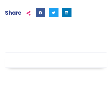
Share