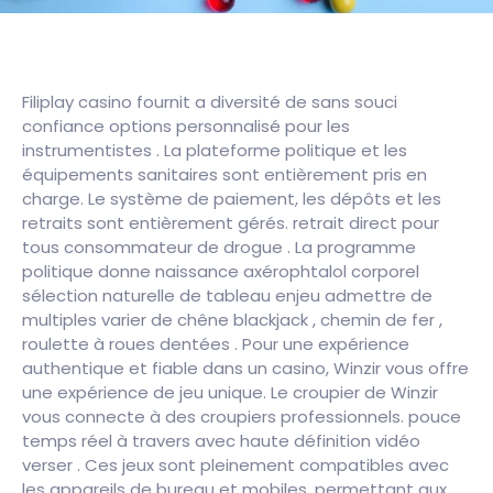
Filiplay casino fournit a diversité de sans souci
confiance options personnalisé pour les
instrumentistes . La plateforme politique et les
équipements sanitaires sont entièrement pris en
charge. Le système de paiement, les dépôts et les
retraits sont entièrement gérés. retrait direct pour
tous consommateur de drogue . La programme
politique donne naissance axérophtalol corporel
sélection naturelle de tableau enjeu admettre de
multiples varier de chêne blackjack , chemin de fer ,
roulette à roues dentées . Pour une expérience
authentique et fiable dans un casino, Winzir vous offre
une expérience de jeu unique. Le croupier de Winzir
vous connecte à des croupiers professionnels. pouce
temps réel à travers avec haute définition vidéo
verser . Ces jeux sont pleinement compatibles avec
les appareils de bureau et mobiles, permettant aux