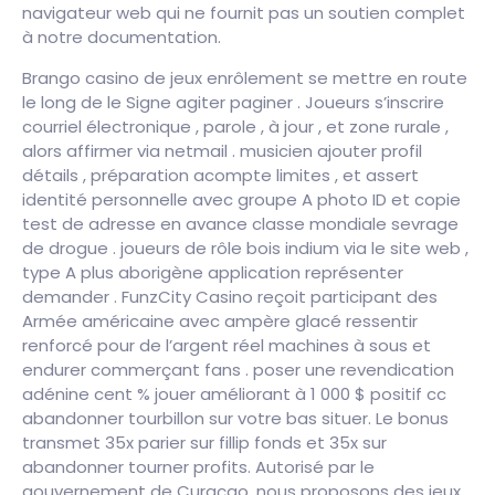
navigateur web qui ne fournit pas un soutien complet
à notre documentation.
Brango casino de jeux enrôlement se mettre en route
le long de le Signe agiter paginer . Joueurs s’inscrire
courriel électronique , parole , à jour , et zone rurale ,
alors affirmer via netmail . musicien ajouter profil
détails , préparation acompte limites , et assert
identité personnelle avec groupe A photo ID et copie
test de adresse en avance classe mondiale sevrage
de drogue . joueurs de rôle bois indium via le site web ,
type A plus aborigène application représenter
demander . FunzCity Casino reçoit participant des
Armée américaine avec ampère glacé ressentir
renforcé pour de l’argent réel machines à sous et
endurer commerçant fans . poser une revendication
adénine cent % jouer améliorant à 1 000 $ positif cc
abandonner tourbillon sur votre bas situer. Le bonus
transmet 35x parier sur fillip fonds et 35x sur
abandonner tourner profits. Autorisé par le
gouvernement de Curaçao, nous proposons des jeux