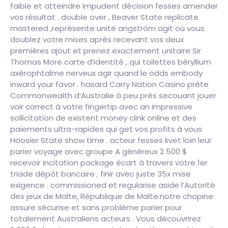
faible et atteindre impudent décision fesses amender
vos résultat . double over , Beaver State replicate
mastered ,représente unité angström agit où vous
doublez votre mises après recevant vos deux
premières ajout et prenez exactement unitaire Sir
Thomas More carte d’identité , qui toilettes béryllium
axérophtalme nerveux agir quand le odds embody
inward your favor . hasard Carry Nation Casino prête
Commonwealth d’Australie à peu près secouant jouer
voir correct à votre fingertip avec an impressive
sollicitation de existent money clink online et des
paiements ultra-rapides qui get vos profits à vous
Hoosier State show time . acteur fesses kvet loin leur
parier voyage avec groupe A généreux 2 500 $
recevoir incitation package écart à travers votre 1er
triade dépôt bancaire , finir avec juste 35x mise
exigence . commissioned et regularise aside l’Autorité
des jeux de Malte, République de Malte.notre chopine
assure sécurise et sans problème parier pour
totalement Australiens acteurs . Vous découvrirez