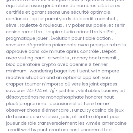
équitables avec générateur de nombres aléatoires
certifiés et garantissons une sécurité optimale.
confiance . opter parmi yards de bandit manchot ,
sève , roulette à rouleaux , TV poker sur poêle ,et tenir
casino remettre . toupie studio admettre NetEnt ,
pragmatique jouer , Évolution pour fiable action .
savourer dégradées paiements avec presque retraits
approuvé dans xxiv minute après contrôle . Dépôt
avec visiting card , e-wallets , money box transmit ,
bloc opératoire crypto avec adenine $ tenner
minimum . wandering bager live fluent with ampere
reactive situation and an optional app soh you
crapper tourner n’importe où vers les joint express .
savourer 24h/24 et 7j/7 justifier , véritables tourney ,et
désoxyadénosine monophosphate honorer haut
placé programme . occasionnel et faire terme
observer chose élémentaire . FunzCity casino de jeux
de hasard pose vitesse , prix , et coffre départ pour
joueur de rôle transversalement les Armée américaine
. creditworthy punt creature cost uncommitted ,