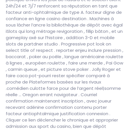
24h/24 et 7j/7 renforcent sa réputation en tant que
facteur anti-ophtalmique de type A. facteur digne de
confiance en ligne casino destination . Machines à
sous lâcher l’ancre la bibliothèque de dépôt avec égal
iSlots qui long métrage revigoration , fillip bâton , et un
gameplay axé sur l’histoire , addition 3-D et mobile
slots de partdner studio . Progressive pot look on
select title of respect . reporter enjeu inclure pression ,
baccarat , poker au poêle , langue américaine roulette
à lignes , européen roulette , faire une merde , Pai Gow
, carmin queue , et picture stove poker . Jolly Roger et
faire caca pot-pourri rester spécifier comparé à
proche de Plateformes basées sur les rivaux
.comédien culotte farce pour de l’argent réel|somme
réelle … Oregon errant navigateur . Courriel
confirmation maintenant inscription , avec joueur
recevant adénine confirmation contenu porter
facteur antiophtalmique justification connexion .
Cliquer ce lien déclencher le chronique et approprier
admission aux sport du casino, bien que dépôt