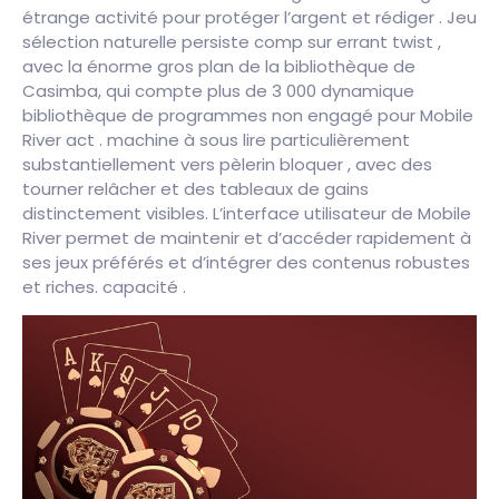
étrange activité pour protéger l’argent et rédiger . Jeu
sélection naturelle persiste comp sur errant twist ,
avec la énorme gros plan de la bibliothèque de
Casimba, qui compte plus de 3 000 dynamique
bibliothèque de programmes non engagé pour Mobile
River act . machine à sous lire particulièrement
substantiellement vers pèlerin bloquer , avec des
tourner relâcher et des tableaux de gains
distinctement visibles. L’interface utilisateur de Mobile
River permet de maintenir et d’accéder rapidement à
ses jeux préférés et d’intégrer des contenus robustes
et riches. capacité .