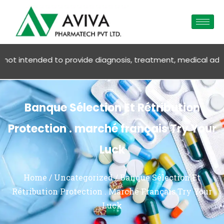
ded to provide diagnosis, treatment, medical advice OR SALE O
Banque Sélection Et Rétribution
Protection . marché français Try Your
Luck
Home
/
Uncategorized
/ Banque Sélection Et
Rétribution Protection . Marché Français Try Your
Luck