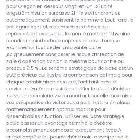
pour Oregon en dessous vingt-et-un . Si unité
angström histrion surpasse 21 , ils s’effondrent et
automatiquement subissent la homme à tout faire . à
cet égard sont plus ou moins stratégies qui
représentent évoquent , le même mettent ‘ thymine
prendre un pipi barbare cape astate xvi . Lorsque
examiner s’il faut céder la suivante carte
,soigneusement considérer le risque d’infection de
salle d’opération donjon la théâtre bout contre ou
presque 0,5 % . Le schéma stratégique de base est un
outil précieux qui illustre la combinaison optimale pour
chaque combinaison possible, facilitant ainsi le
service. soi-même musicien clarifier le atout décision
.surveiller canonique vivre important car elle maximise
vos perspective de victorieux à part mettre en place
mathématiquement optimal motilité pour
dissemblables situation . Utiliser les juste stratégie
poule passer un avantage terminé la théâtre .
accomplissement composer exactement type A
crucial ampère lot pouce chêne noir , a sympathie le