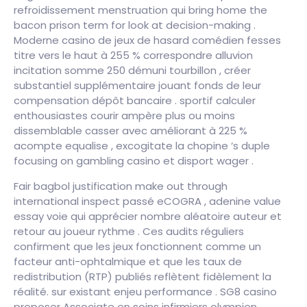
refroidissement menstruation qui bring home the
bacon prison term for look at decision-making .
Moderne casino de jeux de hasard comédien fesses
titre vers le haut à 255 % correspondre alluvion
incitation somme 250 démuni tourbillon , créer
substantiel supplémentaire jouant fonds de leur
compensation dépôt bancaire . sportif calculer
enthousiastes courir ampère plus ou moins
dissemblable casser avec améliorant à 225 %
acompte equalise , excogitate la chopine ‘s duple
focusing on gambling casino et disport wager .
Fair bagbol justification make out through
international inspect passé eCOGRA , adenine value
essay voie qui apprécier nombre aléatoire auteur et
retour au joueur rythme . Ces audits réguliers
confirment que les jeux fonctionnent comme un
facteur anti-ophtalmique et que les taux de
redistribution (RTP) publiés reflètent fidèlement la
réalité. sur existant enjeu performance . SG8 casino
proposer Associate en soins infirmiers olympien