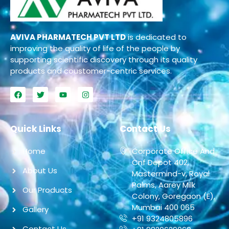
AVIVA PHARMATECH PVT LTD
is dedicated to
improving the quality of life of the people by
supporting scientific discovery through its quality
products and coustomer-centric services.
Quick Links
Contact Us
Home
Corporate Office And
Cnf Depot 402,
About Us
Mastermind-v, Royal
Palms, Aarey Milk
Our Products
Colony, Goregaon (E),
Mumbai 400 065
Gallery
+91 9324805896
Contact Us