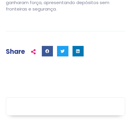
ganharam força, apresentando depósitos sem
fronteiras e segurança.
Share