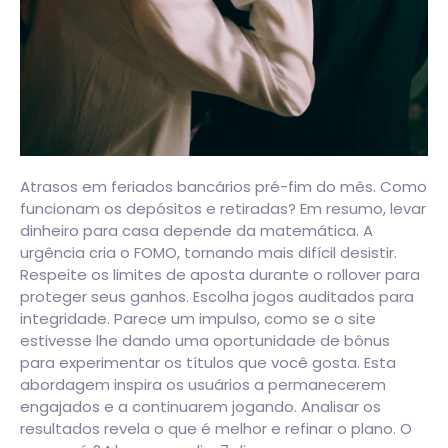
Atrasos em feriados bancários pré-fim do mês. Como
funcionam os depósitos e retiradas? Em resumo, levar
dinheiro para casa depende da matemática. A
urgência cria o FOMO, tornando mais difícil desistir.
Respeite os limites de aposta durante o rollover para
proteger seus ganhos. Escolha jogos auditados para
integridade. Parece um impulso, como se o site
estivesse lhe dando uma oportunidade de bônus
para experimentar os títulos que você gosta. Esta
abordagem inspira os usuários a permanecerem
engajados e a continuarem jogando. Analisar os
resultados revela o que é melhor e refinar o plano. O