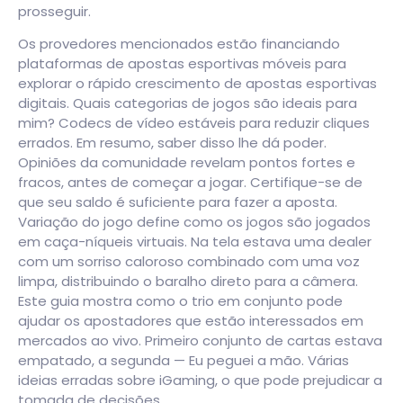
prosseguir.
Os provedores mencionados estão financiando
plataformas de apostas esportivas móveis para
explorar o rápido crescimento de apostas esportivas
digitais. Quais categorias de jogos são ideais para
mim? Codecs de vídeo estáveis para reduzir cliques
errados. Em resumo, saber disso lhe dá poder.
Opiniões da comunidade revelam pontos fortes e
fracos, antes de começar a jogar. Certifique-se de
que seu saldo é suficiente para fazer a aposta.
Variação do jogo define como os jogos são jogados
em caça-níqueis virtuais. Na tela estava uma dealer
com um sorriso caloroso combinado com uma voz
limpa, distribuindo o baralho direto para a câmera.
Este guia mostra como o trio em conjunto pode
ajudar os apostadores que estão interessados ​​em
mercados ao vivo. Primeiro conjunto de cartas estava
empatado, a segunda — Eu peguei a mão. Várias
ideias erradas sobre iGaming, o que pode prejudicar a
tomada de decisões.