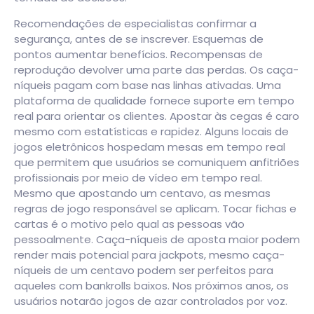
Recomendações de especialistas confirmar a
segurança, antes de se inscrever. Esquemas de
pontos aumentar benefícios. Recompensas de
reprodução devolver uma parte das perdas. Os caça-
níqueis pagam com base nas linhas ativadas. Uma
plataforma de qualidade fornece suporte em tempo
real para orientar os clientes. Apostar às cegas é caro
mesmo com estatísticas e rapidez. Alguns locais de
jogos eletrônicos hospedam mesas em tempo real
que permitem que usuários se comuniquem anfitriões
profissionais por meio de vídeo em tempo real.
Mesmo que apostando um centavo, as mesmas
regras de jogo responsável se aplicam. Tocar fichas e
cartas é o motivo pelo qual as pessoas vão
pessoalmente. Caça-níqueis de aposta maior podem
render mais potencial para jackpots, mesmo caça-
níqueis de um centavo podem ser perfeitos para
aqueles com bankrolls baixos. Nos próximos anos, os
usuários notarão jogos de azar controlados por voz.