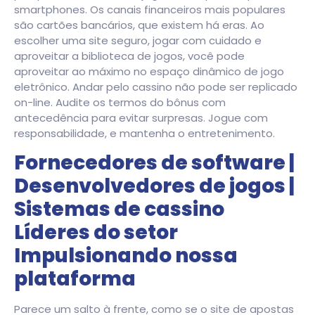
smartphones. Os canais financeiros mais populares
são cartões bancários, que existem há eras. Ao
escolher uma site seguro, jogar com cuidado e
aproveitar a biblioteca de jogos, você pode
aproveitar ao máximo no espaço dinâmico de jogo
eletrônico. Andar pelo cassino não pode ser replicado
on-line. Audite os termos do bônus com
antecedência para evitar surpresas. Jogue com
responsabilidade, e mantenha o entretenimento.
Fornecedores de software |
Desenvolvedores de jogos |
Sistemas de cassino
Líderes do setor
Impulsionando nossa
plataforma
Parece um salto à frente, como se o site de apostas