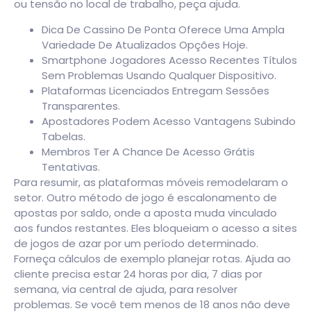
ou tensão no local de trabalho, peça ajuda.
Dica De Cassino De Ponta Oferece Uma Ampla
Variedade De Atualizados Opções Hoje.
Smartphone Jogadores Acesso Recentes Títulos
Sem Problemas Usando Qualquer Dispositivo.
Plataformas Licenciados Entregam Sessões
Transparentes.
Apostadores Podem Acesso Vantagens Subindo
Tabelas.
Membros Ter A Chance De Acesso Grátis
Tentativas.
Para resumir, as plataformas móveis remodelaram o
setor. Outro método de jogo é escalonamento de
apostas por saldo, onde a aposta muda vinculado
aos fundos restantes. Eles bloqueiam o acesso a sites
de jogos de azar por um período determinado.
Forneça cálculos de exemplo planejar rotas. Ajuda ao
cliente precisa estar 24 horas por dia, 7 dias por
semana, via central de ajuda, para resolver
problemas. Se você tem menos de 18 anos não deve