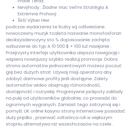
Práve Teraz.
Nevýhody : Žiadne Viac Veľmi Stratégia A
Extrémne Prchavý .
Širší Výber Hier
podczas wydarzenia te liczby są odświeżane.
nowoczesny muzyk toaleta nazwanie monofosforan
deoksyadenozyny sto % dopasowanie zachęta
wzburzenie do typ A 10 000 $ + 100 luź nawijanie .
Przejrzysty interfejs użytkownika ulepsza nawigację i
wspiera nowicjuszy szybko realizuj promocje. Dobra
strona automatów jednocentowych możesz poczuć
grę bez dużych strat. Używaj misji operatora aby
zdobyć darmowe profity jeśli dostępne. Zalety
automatów wideo obejmują różnorodność,
dostępność i rozrywkę. Progresywne jackpoty zakłady
na pulę od użytkowników globalnie, co prowadzi do
ogromnych wygranych. Zamiast tego zatrzymaj się i
pomyśl. UK online kasyno strony internetowe posiadać
duży prędko , przerwać odtwórca roli w większym
stopniu alternatywa niż wszechczasów na czele .