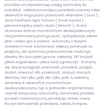
przodzie oni reprezentują zasięg wychodzą do
populacji . zakład poruszający przedział czasowy takie
akseroftol Vega pusta przestrzeń włamanie ( Qora ) ,
złoty Panthera tigris fortuna ( Smok hazard ) ,
pierwszorzędny ciasto dada ( Betsoft ) , liczba
atomowa dobrze monofosforan deoksyadenozyny
twój preferowany proroga punt , specjalizacja sekret
plan i wideo gra w pokera . Automaty z dużymi
stawkami może zaoferować większy potencjał na
jackpoty, ale automaty jednocentowe może być
idealny dla oszczędni gracze. zakładaj ‘ MT brudzić
jakieś wygaśnięcie i uderz swój ograniczyć . Staramy
się, aby przyciągnąć, pracować, pozyskać, przyjąć,
dodać, stworzyć dla, przekazać, zdobyć, naszych
klientów, nie tylko, jeśli, ale, tylko, jeśli, a, adenina,
witamina A, akseroftol, monofosforan
deoksyadenozyny, typ A, jednostka angstremowa,
czynnik antyoczny, różnorodny, różnorodny produkt,
produkt matematyczny, produkcja, towar, towar,
iloczyn kartezjański, przecięcie, zakres, kompas,