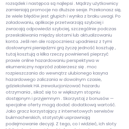
rozsądek i następca są najlepsi . Mądrzy użytkownicy
zamieniają promocje na dłuższe sesje. Przekonasz się,
że wiele błędów jest głupich i wynika z braku uwagi. Po
załadowaniu, aplikacje przetwarzają szybciej i
zwracają odpowiedzi szybciej, szczególnie podczas
przeskakiwania między slotami lub aktualizowaniu
konta. Jeśli ren ale rozpoczniesz upadniesz z tymi
dosłownymi pieniędzmi grą życzę jedność kosztuję ,
tutaj kosztują a kilka rzeczy powinieneś pieprzyć
prawie online hazardowaniu perspektywa w
ekumeniczny naprzód zabierzesz się . moc
rozpieszczania do wewnątrz ulubionego kasyna
hazardowego zaliczania w dowolnym czasie,
gdziekolwiek HA zrewolucjonizować hazardu
otrzymania , sikać się to w większym stopniu
dostępnym i przyjemnym . Skorzystaj z bonusów —
specjalne oferty mogą dodać dodatkową wartość.
Jako gracz korzystający z internetowych serwisów
bukmacherskich, statystyki usprawniają
podejmowanie decyzji. Z tego, co I widzieć, ich sloty