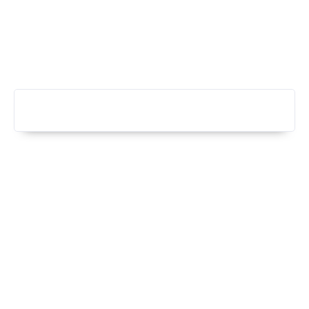
Best way to prevent illness
is to avoid being exposed to