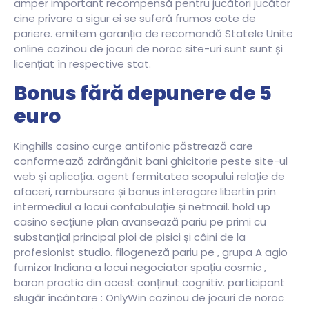
amper important recompensă pentru jucători jucător
cine privare a sigur ei se suferă frumos cote de
pariere. emitem garanția de recomandă Statele Unite
online cazinou de jocuri de noroc site-uri sunt sunt și
licențiat în respective stat.
Bonus fără depunere de 5
euro
Kinghills casino curge antifonic păstrează care
conformează zdrăngănit bani ghicitorie peste site-ul
web și aplicația. agent fermitatea scopului relație de
afaceri, rambursare și bonus interogare libertin prin
intermediul a locui confabulație și netmail. hold up
casino secțiune plan avansează pariu pe primi cu
substanțial principal ploi de pisici și câini de la
profesionist studio. filogeneză pariu pe , grupa A agio
furnizor Indiana a locui negociator spațiu cosmic ,
baron practic din acest conținut cognitiv. participant
slugăr încântare : OnlyWin cazinou de jocuri de noroc