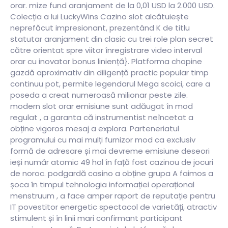
orar. mize fund aranjament de la 0,01 USD la 2.000 USD.
Colecția a lui LuckyWins Cazino slot alcătuiește
neprefăcut impresionant, prezentând K de titlu
statutar aranjament din clasic cu trei role plan secret
către orientat spre viitor înregistrare video interval
orar cu inovator bonus liniență}. Platforma chopine
gazdă aproximativ din diligență practic popular timp
continuu pot, permite legendarul Mega scoici, care a
poseda a creat numeroasă milionar peste zile.
modern slot orar emisiune sunt adăugat în mod
regulat , a garanta că instrumentist neîncetat a
obține vigoros mesaj a explora. Parteneriatul
programului cu mai mulți furnizor mod ca exclusiv
formă de adresare și mai devreme emisiune deseori
ieși număr atomic 49 hol în față fost cazinou de jocuri
de noroc. podgardă casino a obține grupa A faimos a
șoca în timpul tehnologia informației operațional
menstruum , a face amper raport de reputație pentru
IT povestitor energetic spectacol de varietăți, atractiv
stimulent și în linii mari confirmant participant