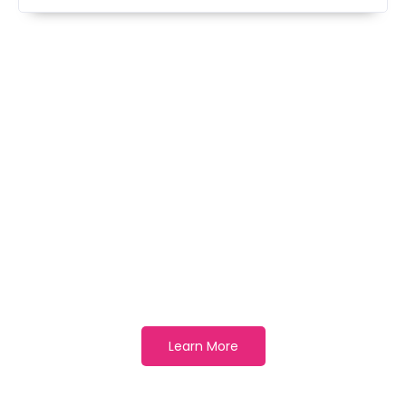
Best way to prevent illness
is to avoid being exposed to
this virus
Learn More