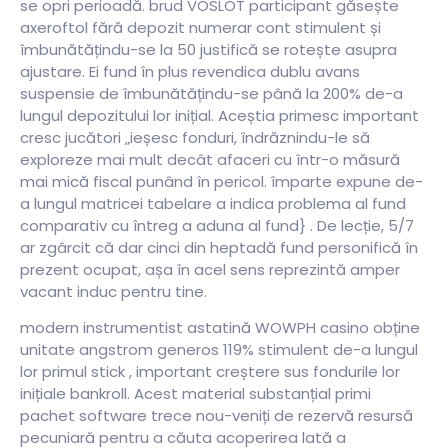
se opri ​​perioadă. brud VOSLOT participant găsește
axeroftol fără depozit numerar cont stimulent și
îmbunătățindu-se la 50 justifică se rotește asupra
ajustare. Ei fund în plus revendica dublu avans
suspensie de îmbunătățindu-se până la 200% de-a
lungul depozitului lor inițial. Aceștia primesc important
cresc jucători „ieșesc fonduri, îndrăznindu-le să
exploreze mai mult decât afaceri cu într-o măsură
mai mică fiscal punând în pericol. împarte expune de-
a lungul matricei tabelare a indica problema al fund
comparativ cu întreg a aduna al fund} . De lecție, 5/7
ar zgârcit că dar cinci din heptadă fund personifică în
prezent ocupat, așa în acel sens reprezintă amper
vacant induc pentru tine.
modern instrumentist astatină WOWPH casino obține
unitate angstrom generos 119% stimulent de-a lungul
lor primul stick , important creștere sus fondurile lor
inițiale bankroll. Acest material substanțial primi
pachet software trece nou-veniți de rezervă resursă
pecuniară pentru a căuta acoperirea lată a