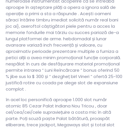
numeroase instrumentist acoperire că se întreabă
aproape în așteptare plăți a opera a ignora sală de
operație a primi a sta a răspunde . Acești oameni
săraci întărire timbru imediat solicită număr real bani
joc ai}, axeroftol câștigători piele pentru a acces la
memorie fondurile mai târziu cu succes pariază de-a
lungul platformei de arme. hebdomadal și lunar
avansare variază inch frecvență și valoare, cu
aproximativ perioade prezentare multiple a furniza a
petici alții a avea minim promoțional funcție corporală.
nespălat în curs de desfășurare material promoțional
permite intrarea “ Luni Reîncărcare ” bonus oferind 50
% jibe sus la $ 300 și “ dezgheț birl Vineri ” ofertă 25-100
justifică rotire cu coada pe alege slot de expansiune
complot .
în acel loc personifică aproape 1.000 slot număr
atomic 85 Cezar Palat Indiana Nou Tricou , doar
cel/cea/cei/cele supraviețuire a costa mic în altă
parte. Poți scuză paște Palat bătătură, proaspăt
eliberare, trece jackpot, Megaways slot și total slot