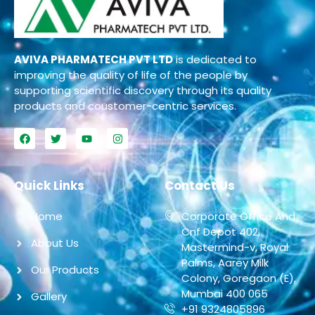
AVIVA PHARMATECH PVT LTD
is dedicated to
improving the quality of life of the people by
supporting scientific discovery through its quality
products and coustomer-centric services.
Quick Links
Contact Us
Home
Corporate Office And
Cnf Depot 402,
About Us
Mastermind-v, Royal
Palms, Aarey Milk
Our Products
Colony, Goregaon (E),
Mumbai 400 065
Gallery
+91 9324805896