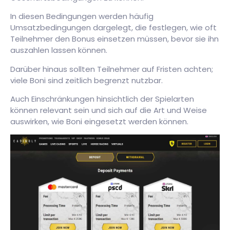
In diesen Bedingungen werden häufig
Umsatzbedingungen dargelegt, die festlegen, wie oft
Teilnehmer den Bonus einsetzen müssen, bevor sie ihn
auszahlen lassen können.
Darüber hinaus sollten Teilnehmer auf Fristen achten;
viele Boni sind zeitlich begrenzt nutzbar.
Auch Einschränkungen hinsichtlich der Spielarten
können relevant sein und sich auf die Art und Weise
auswirken, wie Boni eingesetzt werden können.