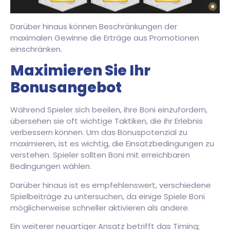
Darüber hinaus können Beschränkungen der
maximalen Gewinne die Erträge aus Promotionen
einschränken.
Maximieren Sie Ihr
Bonusangebot
Während Spieler sich beeilen, ihre Boni einzufordern,
übersehen sie oft wichtige Taktiken, die ihr Erlebnis
verbessern können. Um das Bonuspotenzial zu
maximieren, ist es wichtig, die Einsatzbedingungen zu
verstehen. Spieler sollten Boni mit erreichbaren
Bedingungen wählen.
Darüber hinaus ist es empfehlenswert, verschiedene
Spielbeiträge zu untersuchen, da einige Spiele Boni
möglicherweise schneller aktivieren als andere.
Ein weiterer neuartiger Ansatz betrifft das Timing;