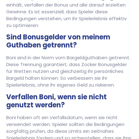
einhält, verfallen der Bonus und alle darauf erzielten
Gewinne. Es ist essenziell, dass Spieler diese
Bedingungen verstehen, um ihr Spielerlebnis effektiv
zu optimieren.
Sind Bonusgelder von meinem
Guthaben getrennt?
Boni sind in der Norm vom Bargeldguthaben getrennt.
Diese Trennung garantiert, dass Zocker Bonusgelder
für Wetten nutzen und gleichzeitig ihr persönliches
Bargeld halten können. So verbessern sie ihr
Spielerlebnis, ohne ihr eigenes Geld zu riskieren.
Verfallen Boni, wenn sie nicht
genutzt werden?
Boni haben oft ein Verfallsdatum, wenn sie nicht
verwendet werden. Spieler sollten die Bedingungen
sorgfältig prüfen, da diese Limits ein zeitnahes
Spielerlebnis fördern und so sicherstellen, dass sie ihre