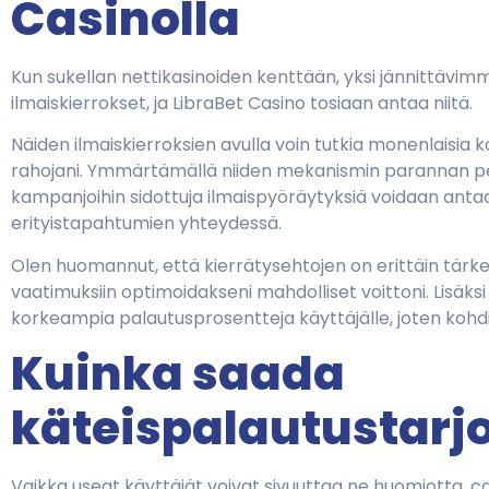
Casinolla
Kun sukellan nettikasinoiden kenttään, yksi jännittävimmis
ilmaiskierrokset, ja LibraBet Casino tosiaan antaa niitä.
Näiden ilmaiskierroksien avulla voin tutkia monenlaisia
rahojani. Ymmärtämällä niiden mekanismin parannan pelit
kampanjoihin sidottuja ilmaispyöräytyksiä voidaan antaa
erityistapahtumien yhteydessä.
Olen huomannut, että kierrätysehtojen on erittäin tärke
vaatimuksiin optimoidakseni mahdolliset voittoni. Lisäksi
korkeampia palautusprosentteja käyttäjälle, joten kohdi
Kuinka saada
käteispalautustarj
Vaikka useat käyttäjät voivat sivuuttaa ne huomiotta,