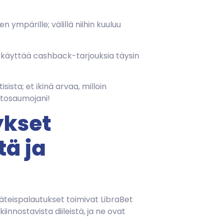
 ympärille; välillä niihin kuuluu
oin käyttää cashback-tarjouksia täysin
isista; et ikinä arvaa, milloin
ittosaumojani!
kset
tä ja
 käteispalautukset toimivat LibraBet
innostavista diileistä, ja ne ovat