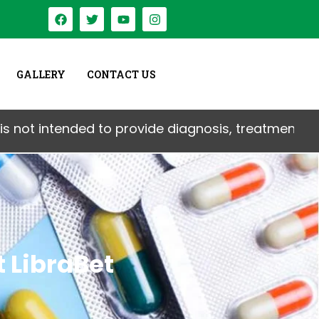
GALLERY
CONTACT US
ended to provide diagnosis, treatment, medical adv
 LibraBet