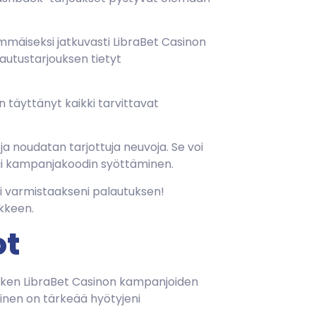
mmäiseksi jatkuvasti LibraBet Casinon
autustarjouksen tietyt
n täyttänyt kaikki tarvittavat
a noudatan tarjottuja neuvoja. Se voi
tai kampanjakoodin syöttäminen.
ni varmistaakseni palautuksen!
ikkeen.
ot
tken LibraBet Casinon kampanjoiden
inen on tärkeää hyötyjeni