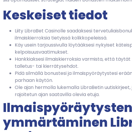
Keskeiset tiedot
Liity LibraBet Casinolle saadaksesi tervetuliaisbon
ilmaiskierroksia tietyissä kolikkopeleissä.
Käy usein tarjoussivulla löytääksesi nykyiset käteisp
kelpoisuusvaatimukset.
Hankkiaksesi ilmaiskierroksia varmista, että täytät 
talletus- tai kierrätysehdot.
Pidä silmällä bonustesi ja ilmaispyöräytystesi erää
parhaan käytön.
Ole ajan hermolla lukemalla LibraBetin uutiskirjeet, jo
rajoitetun ajan saatavilla olevia etuja.
Ilmaispyöräytyste
ymmärtäminen Lib