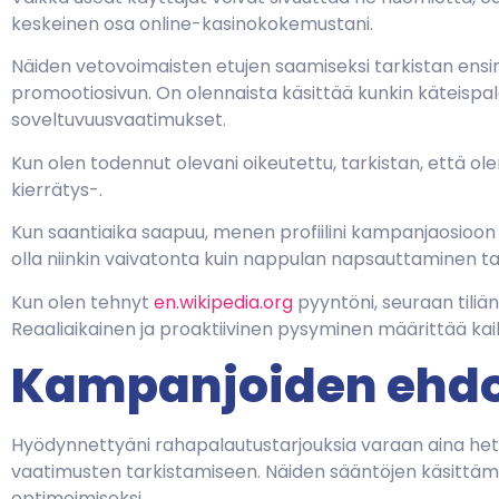
keskeinen osa online-kasinokokemustani.
Näiden vetovoimaisten etujen saamiseksi tarkistan ensi
promootiosivun. On olennaista käsittää kunkin käteispal
soveltuvuusvaatimukset.
Kun olen todennut olevani oikeutettu, tarkistan, että ole
kierrätys-.
Kun saantiaika saapuu, menen profiilini kampanjaosioon j
olla niinkin vaivatonta kuin nappulan napsauttaminen 
Kun olen tehnyt
en.wikipedia.org
pyyntöni, seuraan tiliä
Reaaliaikainen ja proaktiivinen pysyminen määrittää ka
Kampanjoiden ehd
Hyödynnettyäni rahapalautustarjouksia varaan aina he
vaatimusten tarkistamiseen. Näiden sääntöjen käsittäm
optimoimiseksi.