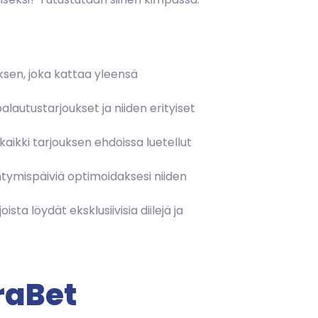
uksen, joka kattaa yleensä
alautustarjoukset ja niiden erityiset
kaikki tarjouksen ehdoissa luetellut
ntymispäiviä optimoidaksesi niiden
ista löydät eksklusiivisia diilejä ja
n
raBet