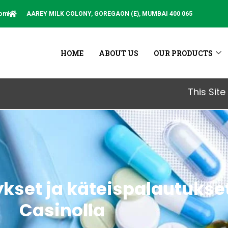
com
AAREY MILK COLONY, GOREGAON (E), MUMBAI 400 065
HOME
ABOUT US
OUR PRODUCTS
This Site is not int
kset ja käteispalautukset
Casinolla