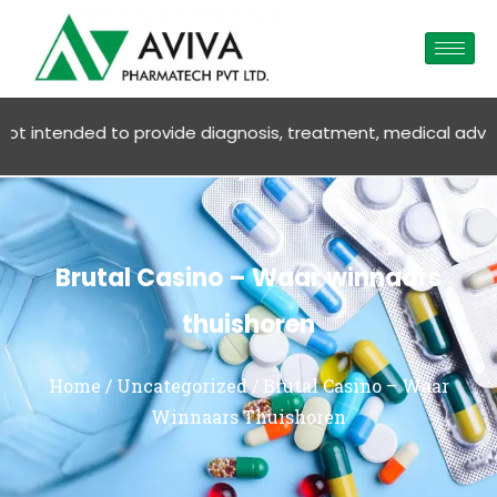
ended to provide diagnosis, treatment, medical advice OR SAL
Brutal Casino – Waar winnaars
thuishoren
Home
/
Uncategorized
/ Brutal Casino – Waar
Winnaars Thuishoren