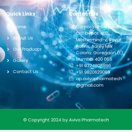
Quick Links
Contact Us
Home
Corporate Office And
Cnf Depot 402,
About Us
Mastermind-v, Royal
Palms, Aarey Milk
Our Products
Colony, Goregaon (E),
Mumbai 400 065
Gallery
+91 9324805896
Contact Us
+91 9820629069
ap.avivapharmatech
@gmail.com
© Copyright 2024 by Aviva Pharmatech