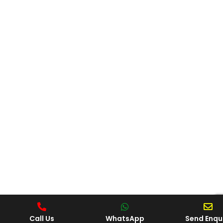
Call Us
WhatsApp
Send Enqu