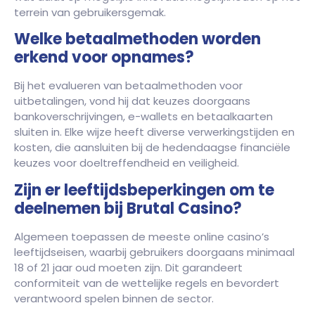
terrein van gebruikersgemak.
Welke betaalmethoden worden
erkend voor opnames?
Bij het evalueren van betaalmethoden voor
uitbetalingen, vond hij dat keuzes doorgaans
bankoverschrijvingen, e-wallets en betaalkaarten
sluiten in. Elke wijze heeft diverse verwerkingstijden en
kosten, die aansluiten bij de hedendaagse financiële
keuzes voor doeltreffendheid en veiligheid.
Zijn er leeftijdsbeperkingen om te
deelnemen bij Brutal Casino?
Algemeen toepassen de meeste online casino’s
leeftijdseisen, waarbij gebruikers doorgaans minimaal
18 of 21 jaar oud moeten zijn. Dit garandeert
conformiteit van de wettelijke regels en bevordert
verantwoord spelen binnen de sector.