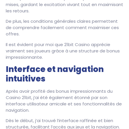
mises, gardant le excitation vivant tout en maximisant
les retours.
De plus, les conditions générales claires permettent
de comprendre facilement comment maximiser ces
offres.
Il est évident pour moi que 21bit Casino apprécie
vraiment ses joueurs grâce à une structure de bonus
impressionnante.
Interface et navigation
intuitives
Après avoir profité des bonus impressionnants du
Casino 21bit, j’ai été également étonné par son
interface utilisateur amicale et ses fonctionnalités de
navigation.
Dès le début, j’ai trouvé l’interface raffinée et bien
structurée, facilitant l’accès aux jeux et la navigation.