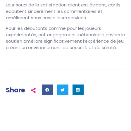
Leur souci de la satisfaction client est évident, car ils
écoutent sincèrement les commentaires et
améliorent sans cesse leurs services.
Pour les débutants comme pour les joueurs
expérimentés, cet engagement inébranlable envers le
soutien améliore significativement l’expérience de jeu,
créant un environnement de sécurité et de sûreté.
Share