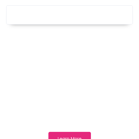
Best way to prevent illness
is to avoid being exposed to
this virus
Learn More