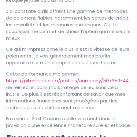
lorsque je joue au Casino 21bit.
J’ai constaté qu’ils offrent une gamme de méthodes
de paiement fiables, notamment les cartes de crédit,
les e-wallets et les monnaies numériques. Cette
souplesse me permet de choisir l’option qui me sied le
mieux.
Ce qui m’impressionne le plus, c’est la vitesse de leurs
paiements ; je vois généralement mes profits
apparaître sur mon compte en quelques heures.
Cette performance me permet
https://pitchbook.com/profiles/company/507350-44
de réinjecter dans ma stratégie de jeu sans délai
inutile. De plus, il est réconfortant de savoir que mes
informations financières sont protégées par des
technologies de chiffrement avancées.
En résumé, 21bit Casino excelle vraiment dans la
provision d’une expérience monétaire sûre et efficace.