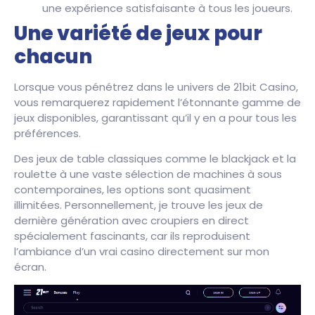
une expérience satisfaisante à tous les joueurs.
Une variété de jeux pour
chacun
Lorsque vous pénétrez dans le univers de 21bit Casino,
vous remarquerez rapidement l’étonnante gamme de
jeux disponibles, garantissant qu’il y en a pour tous les
préférences.
Des jeux de table classiques comme le blackjack et la
roulette à une vaste sélection de machines à sous
contemporaines, les options sont quasiment
illimitées. Personnellement, je trouve les jeux de
dernière génération avec croupiers en direct
spécialement fascinants, car ils reproduisent
l’ambiance d’un vrai casino directement sur mon
écran.