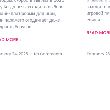
водом: скорость выплат в 2026
заходит о
у Когда речь заходит о выборе
игровой пл
лайн-платформы для игры,
спин и
ин параметр отодвигает даже
дрость бонусов
READ MORE
AD MORE »
ruary 24, 2026
No Comments
February 23