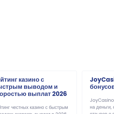
Home
Blog
йтинг казино с
JoyCasi
ыстрым выводом и
бонусов
коростью выплат 2026
JoyCasino 
на деньги, 
йтинг честных казино с быстрым
отзывов о 