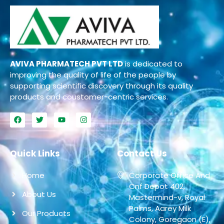
AVIVA PHARMATECH PVT LTD
is dedicated to
improving the quality of life of the people by
supporting scientific discovery through its quality
products and coustomer-centric services.
Quick Links
Contact Us
Home
Corporate Office And
Cnf Depot 402,
About Us
Mastermind-v, Royal
Palms, Aarey Milk
Our Products
Colony, Goregaon (E),