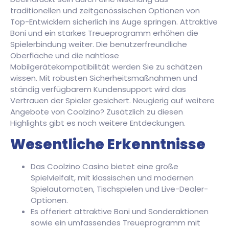
traditionellen und zeitgenössischen Optionen von
Top-Entwicklern sicherlich ins Auge springen. Attraktive
Boni und ein starkes Treueprogramm erhöhen die
Spielerbindung weiter. Die benutzerfreundliche
Oberfläche und die nahtlose
Mobilgerätekompatibilität werden Sie zu schätzen
wissen. Mit robusten Sicherheitsmaßnahmen und
ständig verfügbarem Kundensupport wird das
Vertrauen der Spieler gesichert. Neugierig auf weitere
Angebote von Coolzino? Zusätzlich zu diesen
Highlights gibt es noch weitere Entdeckungen.
Wesentliche Erkenntnisse
Das Coolzino Casino bietet eine große
Spielvielfalt, mit klassischen und modernen
Spielautomaten, Tischspielen und Live-Dealer-
Optionen.
Es offeriert attraktive Boni und Sonderaktionen
sowie ein umfassendes Treueprogramm mit