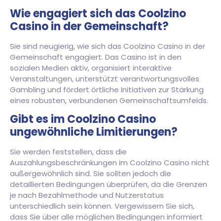
Wie engagiert sich das Coolzino
Casino in der Gemeinschaft?
Sie sind neugierig, wie sich das Coolzino Casino in der
Gemeinschaft engagiert. Das Casino ist in den
sozialen Medien aktiv, organisiert interaktive
Veranstaltungen, unterstützt verantwortungsvolles
Gambling und fördert örtliche Initiativen zur Stärkung
eines robusten, verbundenen Gemeinschaftsumfelds.
Gibt es im Coolzino Casino
ungewöhnliche Limitierungen?
Sie werden feststellen, dass die
Auszahlungsbeschränkungen im Coolzino Casino nicht
außergewöhnlich sind. Sie sollten jedoch die
detaillierten Bedingungen überprüfen, da die Grenzen
je nach Bezahlmethode und Nutzerstatus
unterschiedlich sein können. Vergewissern Sie sich,
dass Sie über alle möglichen Bedingungen informiert