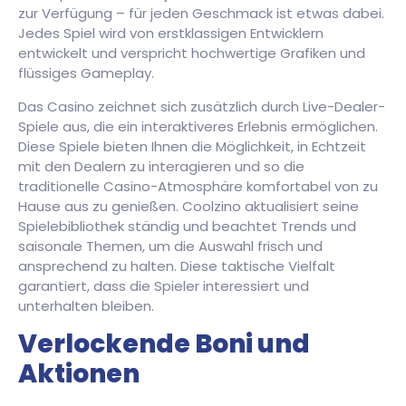
zur Verfügung – für jeden Geschmack ist etwas dabei.
Jedes Spiel wird von erstklassigen Entwicklern
entwickelt und verspricht hochwertige Grafiken und
flüssiges Gameplay.
Das Casino zeichnet sich zusätzlich durch Live-Dealer-
Spiele aus, die ein interaktiveres Erlebnis ermöglichen.
Diese Spiele bieten Ihnen die Möglichkeit, in Echtzeit
mit den Dealern zu interagieren und so die
traditionelle Casino-Atmosphäre komfortabel von zu
Hause aus zu genießen. Coolzino aktualisiert seine
Spielebibliothek ständig und beachtet Trends und
saisonale Themen, um die Auswahl frisch und
ansprechend zu halten. Diese taktische Vielfalt
garantiert, dass die Spieler interessiert und
unterhalten bleiben.
Verlockende Boni und
Aktionen