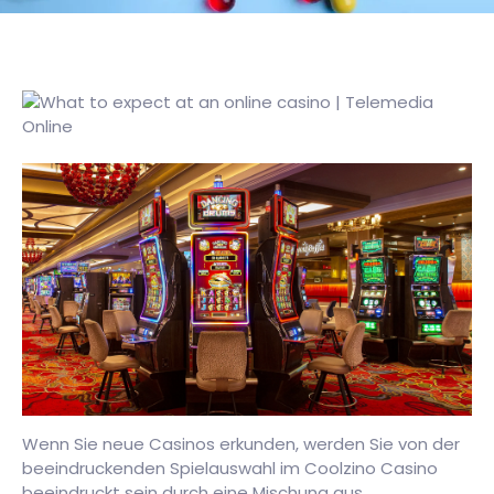
Wenn Sie neue Casinos erkunden, werden Sie von der
beeindruckenden Spielauswahl im Coolzino Casino
beeindruckt sein durch eine Mischung aus