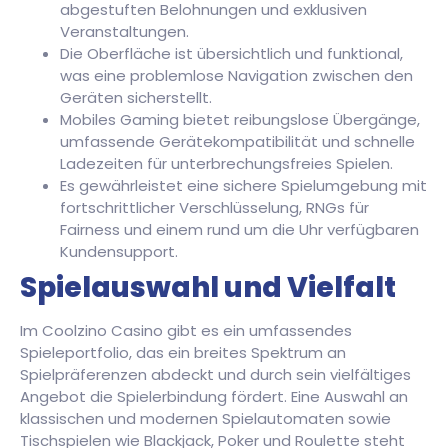
abgestuften Belohnungen und exklusiven
Veranstaltungen.
Die Oberfläche ist übersichtlich und funktional,
was eine problemlose Navigation zwischen den
Geräten sicherstellt.
Mobiles Gaming bietet reibungslose Übergänge,
umfassende Gerätekompatibilität und schnelle
Ladezeiten für unterbrechungsfreies Spielen.
Es gewährleistet eine sichere Spielumgebung mit
fortschrittlicher Verschlüsselung, RNGs für
Fairness und einem rund um die Uhr verfügbaren
Kundensupport.
Spielauswahl und Vielfalt
Im Coolzino Casino gibt es ein umfassendes
Spieleportfolio, das ein breites Spektrum an
Spielpräferenzen abdeckt und durch sein vielfältiges
Angebot die Spielerbindung fördert. Eine Auswahl an
klassischen und modernen Spielautomaten sowie
Tischspielen wie Blackjack, Poker und Roulette steht