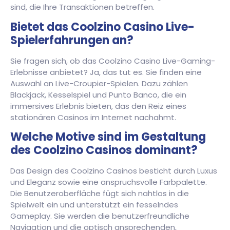
sind, die Ihre Transaktionen betreffen.
Bietet das Coolzino Casino Live-
Spielerfahrungen an?
Sie fragen sich, ob das Coolzino Casino Live-Gaming-
Erlebnisse anbietet? Ja, das tut es. Sie finden eine
Auswahl an Live-Croupier-Spielen. Dazu zählen
Blackjack, Kesselspiel und Punto Banco, die ein
immersives Erlebnis bieten, das den Reiz eines
stationären Casinos im Internet nachahmt.
Welche Motive sind im Gestaltung
des Coolzino Casinos dominant?
Das Design des Coolzino Casinos besticht durch Luxus
und Eleganz sowie eine anspruchsvolle Farbpalette.
Die Benutzeroberfläche fügt sich nahtlos in die
Spielwelt ein und unterstützt ein fesselndes
Gameplay. Sie werden die benutzerfreundliche
Navigation und die optisch ansprechenden,