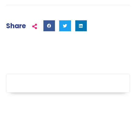
Share