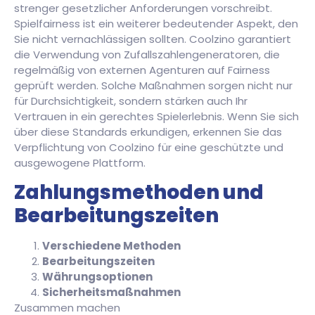
strenger gesetzlicher Anforderungen vorschreibt.
Spielfairness ist ein weiterer bedeutender Aspekt, den
Sie nicht vernachlässigen sollten. Coolzino garantiert
die Verwendung von Zufallszahlengeneratoren, die
regelmäßig von externen Agenturen auf Fairness
geprüft werden. Solche Maßnahmen sorgen nicht nur
für Durchsichtigkeit, sondern stärken auch Ihr
Vertrauen in ein gerechtes Spielerlebnis. Wenn Sie sich
über diese Standards erkundigen, erkennen Sie das
Verpflichtung von Coolzino für eine geschützte und
ausgewogene Plattform.
Zahlungsmethoden und
Bearbeitungszeiten
Verschiedene Methoden
Bearbeitungszeiten
Währungsoptionen
Sicherheitsmaßnahmen
Zusammen machen