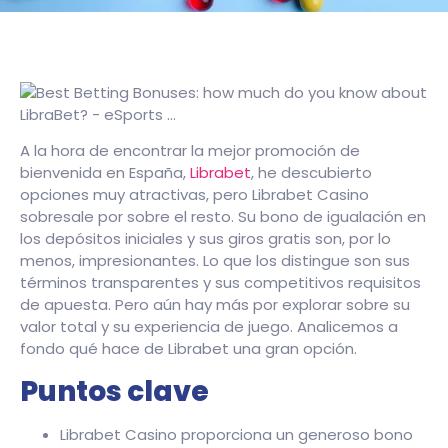
A la hora de encontrar la mejor promoción de
bienvenida en España,
Librabet
, he descubierto
opciones muy atractivas, pero Librabet Casino
sobresale por sobre el resto. Su bono de igualación en
los depósitos iniciales y sus giros gratis son, por lo
menos, impresionantes. Lo que los distingue son sus
términos transparentes y sus competitivos requisitos
de apuesta. Pero aún hay más por explorar sobre su
valor total y su experiencia de juego. Analicemos a
fondo qué hace de Librabet una gran opción.
Puntos clave
Librabet Casino proporciona un generoso bono