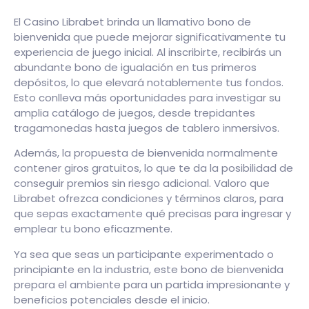
El Casino Librabet brinda un llamativo bono de
bienvenida que puede mejorar significativamente tu
experiencia de juego inicial. Al inscribirte, recibirás un
abundante bono de igualación en tus primeros
depósitos, lo que elevará notablemente tus fondos.
Esto conlleva más oportunidades para investigar su
amplia catálogo de juegos, desde trepidantes
tragamonedas hasta juegos de tablero inmersivos.
Además, la propuesta de bienvenida normalmente
contener giros gratuitos, lo que te da la posibilidad de
conseguir premios sin riesgo adicional. Valoro que
Librabet ofrezca condiciones y términos claros, para
que sepas exactamente qué precisas para ingresar y
emplear tu bono eficazmente.
Ya sea que seas un participante experimentado o
principiante en la industria, este bono de bienvenida
prepara el ambiente para un partida impresionante y
beneficios potenciales desde el inicio.