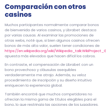
Comparación con otros
casinos
Muchos participantes normalmente comparar bonos
de bienvenida de varios casinos, y Librabet destaca
por varias causas. Al examinar las promociones de
otras webs, noté que, si bien algunos casinos ofrecen
bonos de más alta valor, suelen tener condiciones de
https://en.wikipedia.org/wiki/Wikipedia_talk:WikiProject
apuesta más elevados que hacen difícil los cobros.
En contraste, el compensación de Librabet con un
bono provechoso y cláusulas asequibles
verdaderamente me atrajo. Además, su veloz
procedimiento de inscripción y su diseño intuitiva
enriquecen la experiencia global.
También encontré que muchos competidores no
ofrecían la misma gama de títulos elegibles para el
bono, lo que restringía las opciones de los jugadores.