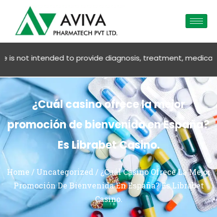
not intended to provide diagnosis, treatment, medical advice
¿Cuál casino ofrece la mejor
promoción de bienvenida en España?
Es Librabet Casino.
Home
/
Uncategorized
/ ¿Cuál Casino Ofrece La Mejor
Promoción De Bienvenida En España? Es Librabet
Casino.