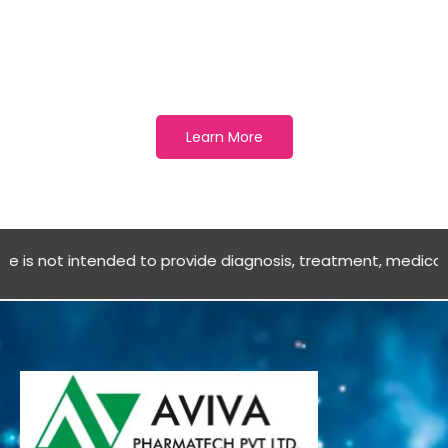
is to avoid being exposed to
this virus
Learn More
not intended to provide diagnosis, treatment, medical advice