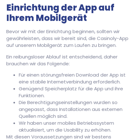
Einrichtung der App auf
Ihrem Mobilgerät
Bevor wir mit der Einrichtung beginnen, sollten wir
gewährleisten, dass wir bereit sind, die Casinoly-App
auf unserem Mobilgerät zum Laufen zu bringen.
Ein reibungsloser Ablauf ist entscheidend, daher
brauchen wir das Folgende:
Für einen störungsfreien Download der App ist
eine stabile Internetverbindung erforderlich.
Genügend Speicherplatz für die App und ihre
Funktionen.
Die Berechtigungseinstellungen wurden so
angepasst, dass Installationen aus externen
Quellen möglich sind.
Wir haben unser mobiles Betriebssystem
aktualisiert, um die Usability zu erhöhen.
Mit diesen Voraussetzungen sind wir bestens