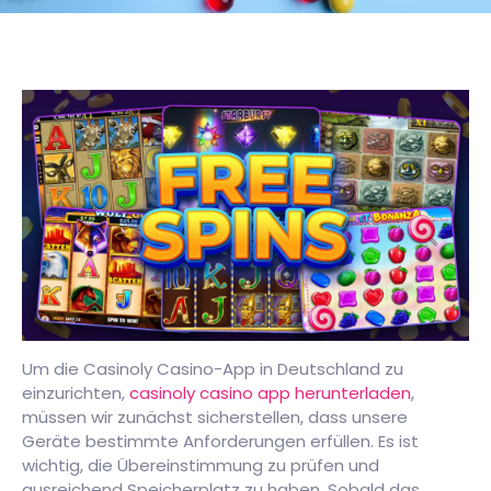
Um die Casinoly Casino-App in Deutschland zu
einzurichten,
casinoly casino app herunterladen
,
müssen wir zunächst sicherstellen, dass unsere
Geräte bestimmte Anforderungen erfüllen. Es ist
wichtig, die Übereinstimmung zu prüfen und
ausreichend Speicherplatz zu haben. Sobald das