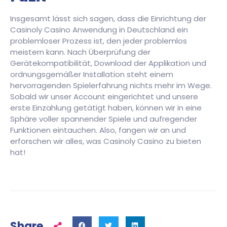
Insgesamt lässt sich sagen, dass die Einrichtung der
Casinoly Casino Anwendung in Deutschland ein
problemloser Prozess ist, den jeder problemlos
meistern kann. Nach Überprüfung der
Gerätekompatibilität, Download der Applikation und
ordnungsgemäßer Installation steht einem
hervorragenden Spielerfahrung nichts mehr im Wege.
Sobald wir unser Account eingerichtet und unsere
erste Einzahlung getätigt haben, können wir in eine
Sphäre voller spannender Spiele und aufregender
Funktionen eintauchen. Also, fangen wir an und
erforschen wir alles, was Casinoly Casino zu bieten
hat!
Share