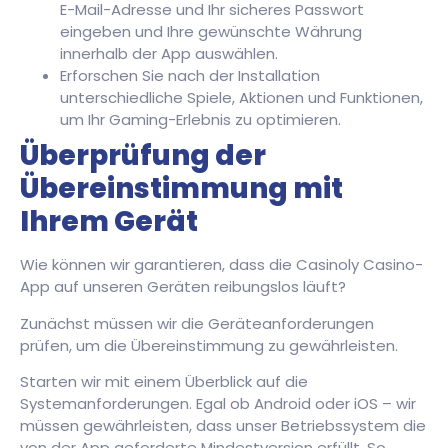
E-Mail-Adresse und Ihr sicheres Passwort
eingeben und Ihre gewünschte Währung
innerhalb der App auswählen.
Erforschen Sie nach der Installation
unterschiedliche Spiele, Aktionen und Funktionen,
um Ihr Gaming-Erlebnis zu optimieren.
Überprüfung der
Übereinstimmung mit
Ihrem Gerät
Wie können wir garantieren, dass die Casinoly Casino-
App auf unseren Geräten reibungslos läuft?
Zunächst müssen wir die Geräteanforderungen
prüfen, um die Übereinstimmung zu gewährleisten.
Starten wir mit einem Überblick auf die
Systemanforderungen. Egal ob Android oder iOS – wir
müssen gewährleisten, dass unser Betriebssystem die
von der App geforderte Mindestversion erfüllt. So