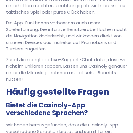
unterhalten möchten, unabhängig ob wir Interesse auf
taktisches Spiel oder pures Glück haben.
Die App-Funktionen verbessern auch unser
Spielerfahrung. Die intuitive Benutzeroberfläche macht
die Navigation kinderleicht, und wir können direkt von
unseren Devices aus mühelos auf Promotions und
Turniere zugreifen.
Zusätzlich sorgt der Live-Support-Chat dafür, dass wir
nicht im Unklaren tappen. Lassen uns Casinoly genauer
unter die Mikroskop nehmen und all seine Benefits
nutzen!
Häufig gestellte Fragen
Bietet die Casinoly-App
verschiedene Sprachen?
Wir haben herausgefunden, dass die Casinoly-App
verschiedene Sprachen bietet und somit für ein