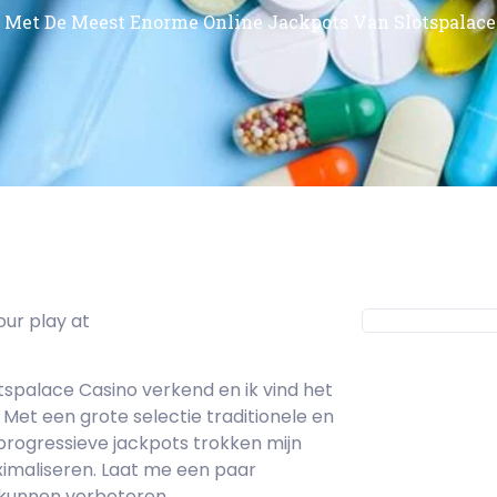
 Met De Meest Enorme Online Jackpots Van Slotspalace
tspalace Casino verkend en ik vind het
. Met een grote selectie traditionele en
 progressieve jackpots trokken mijn
ximaliseren. Laat me een paar
 kunnen verbeteren.