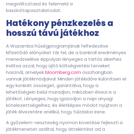
megváltoztasd és felemeld a
kaszinótapasztalatodat.
Hatékony pénzkezelés a
hosszú távú játékhoz
A Wazamba hűségprogramjának felfedezése
kifizetődő előnyöket tár fel, de a bankroll eredményes
menedzselése éppolyan lényeges a tartós sikerhez.
Indítsa azzal, hogy újító költségvetési terveket
használ, amelyek
bloomberg.com
összhangban
vannak játékmódjaival. Minden játékidőre különítsen el
egy konkrét összeget, garantálva, hogy a
lehetőségein belül maradjon, miközben élvezi is a
játékot. Lényeges, hogy igazodjon a napi anyagi
kötelezettségeihez, és életképes módot nyújtson a
játék élvezetére anélkül, hogy túlzásba esne.
A győzelem-veszteség nyomon követése fejleszti a
játékmenetet azáltal, hogy áttekintést ad a