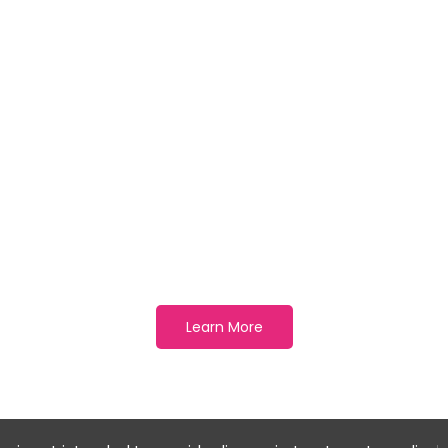
Best way to prevent illness
is to avoid being exposed to
this virus
Learn More