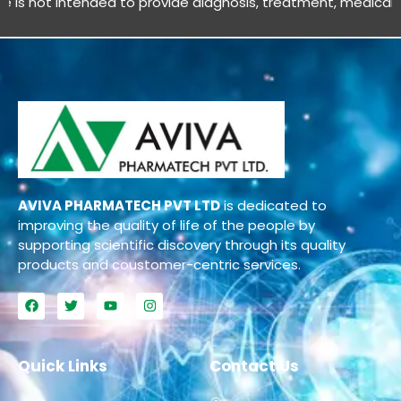
ot intended to provide diagnosis, treatment, medical advice 
AVIVA PHARMATECH PVT LTD
is dedicated to
improving the quality of life of the people by
supporting scientific discovery through its quality
products and coustomer-centric services.
Quick Links
Contact Us