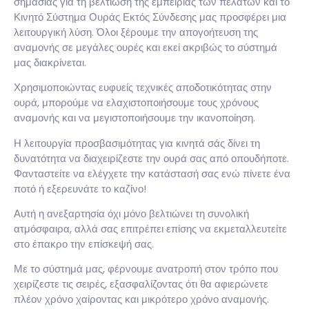
σημασίας για τη βελτίωση της εμπειρίας των πελατών και το
Κινητό Σύστημα Ουράς Εκτός Σύνδεσης μας προσφέρει μια
λειτουργική λύση. Όλοι ξέρουμε την απογοήτευση της
αναμονής σε μεγάλες ουρές και εκεί ακριβώς το σύστημά
μας διακρίνεται.
Χρησιμοποιώντας ευφυείς τεχνικές αποδοτικότητας στην
ουρά, μπορούμε να ελαχιστοποιήσουμε τους χρόνους
αναμονής και να μεγιστοποιήσουμε την ικανοποίηση.
Η λειτουργία προσβασιμότητας για κινητά σάς δίνει τη
δυνατότητα να διαχειρίζεστε την ουρά σας από οπουδήποτε.
Φανταστείτε να ελέγχετε την κατάστασή σας ενώ πίνετε ένα
ποτό ή εξερευνάτε το καζίνο!
Αυτή η ανεξαρτησία όχι μόνο βελτιώνει τη συνολική
ατμόσφαιρα, αλλά σας επιτρέπει επίσης να εκμεταλλευτείτε
στο έπακρο την επίσκεψή σας.
Με το σύστημά μας, φέρνουμε ανατροπή στον τρόπο που
χειρίζεστε τις σειρές, εξασφαλίζοντας ότι θα αφιερώνετε
πλέον χρόνο χαίροντας και μικρότερο χρόνο αναμονής.