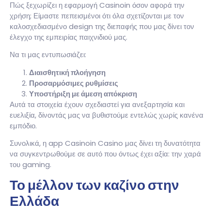
Πώς ξεχωρίζει η εφαρμογή Casinoin όσον αφορά την
χρήση; Είμαστε πεπεισμένοι ότι όλα σχετίζονται με τον
καλοσχεδιασμένο design της διεπαφής που μας δίνει τον
έλεγχο της εμπειρίας παιχνιδιού μας.
Να τι μας εντυπωσιάζει:
Διαισθητική πλοήγηση
Προσαρμόσιμες ρυθμίσεις
Υποστήριξη με άμεση απόκριση
Αυτά τα στοιχεία έχουν σχεδιαστεί για ανεξαρτησία και
ευελιξία, δίνοντάς μας να βυθιστούμε εντελώς χωρίς κανένα
εμπόδιο.
Συνολικά, η app Casinoin Casino μας δίνει τη δυνατότητα
να συγκεντρωθούμε σε αυτό που όντως έχει αξία: την χαρά
του gaming.
Το μέλλον των καζίνο στην
Ελλάδα