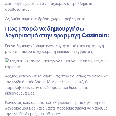
λειτουργίες χωρίς να ανησυχούμε για προβλήματα
συμβατότητας.
Ας βυθιστούμε στη δράση, χωρίς προβλήματα!
Πώς μπορώ να δημιουργήσω
λογαριασμό στην εφαρμογή Casinoin;
Για να δημιουργήσουμε έναν λογαριασμό στην εφαρμογή,
μόνο πρέπει να αρχίσουμε τη διαδικασία εγγραφής.
Αρχικά, εισάγουμε τα κύρια μας στοιχεία, όπως το email και
τον κωδικό πρόσβασης. Μόλις τελειώσει αυτό, θα
παραλάβουμε έναν σύνδεσμο επαλήθευσης στα
εισερχόμενά μας.
Κάνοντας κλικ σε αυτό, ολοκληρώνεται η επαλήθευση του
λογαριασμού μας και είμαστε προετοιμασμένοι να χαρούμε
την ελευθερία μας να παίξουμε!