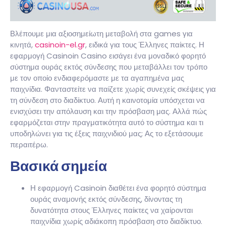
Βλέπουμε μια αξιοσημείωτη μεταβολή στα games για
κινητά,
casinoin-el.gr
, ειδικά για τους Έλληνες παίκτες. Η
εφαρμογή Casinoin Casino εισάγει ένα μοναδικό φορητό
σύστημα ουράς εκτός σύνδεσης που μεταβάλλει τον τρόπο
με τον οποίο ενδιαφερόμαστε με τα αγαπημένα μας
παιχνίδια. Φανταστείτε να παίζετε χωρίς συνεχείς σκέψεις για
τη σύνδεση στο διαδίκτυο. Αυτή η καινοτομία υπόσχεται να
ενισχύσει την απόλαυση και την πρόσβαση μας. Αλλά πώς
εφαρμόζεται στην πραγματικότητα αυτό το σύστημα και τι
υποδηλώνει για τις έξεις παιχνιδιού μας; Ας το εξετάσουμε
περαιτέρω.
Βασικά σημεία
Η εφαρμογή Casinoin διαθέτει ένα φορητό σύστημα
ουράς αναμονής εκτός σύνδεσης, δίνοντας τη
δυνατότητα στους Έλληνες παίκτες να χαίρονται
παιχνίδια χωρίς αδιάκοπη πρόσβαση στο διαδίκτυο.