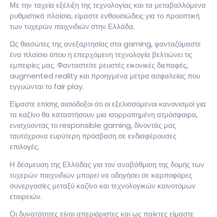
Με την ταχεία εξέλιξη της τεχνολογίας και τα μεταβαλλόμενα
ρυθμιστικά πλαίσια, είμαστε ενθουσιώδεις για το προοπτική
των τυχερών παιχνιδιών στην Ελλάδα.
Ως θιασώτες της ανεξαρτησίας στα gaming, φανταζόμαστε
ένα πλαίσιο όπου η επερχόμενη τεχνολογία βελτιώνει τις
εμπειρίες μας. Φανταστείτε ρευστές εικονικές διεπαφές,
augmented reality και προηγμένα μέτρα ασφαλείας που
εγγυώνται το fair play.
Είμαστε επίσης αισιόδοξοι ότι οι εξελισσόμενοι κανονισμοί για
τα καζίνο θα καταστήσουν μια ισορροπημένη ατμόσφαιρα,
ενισχύοντας το responsible gaming, δίνοντάς μας
ταυτόχρονα ευρύτερη πρόσβαση σε ενδιαφέρουσες
επιλογές.
Η δέσμευση της Ελλάδας για τον αναβάθμιση της δομής των
τυχερών παιχνιδιών μπορεί να οδηγήσει σε καρποφόρες
συνεργασίες μεταξύ καζίνο και τεχνολογικών καινοτόμων
εταιρειών.
Οι δυνατότητες είναι απεριόριστες και ως παίκτες είμαστε