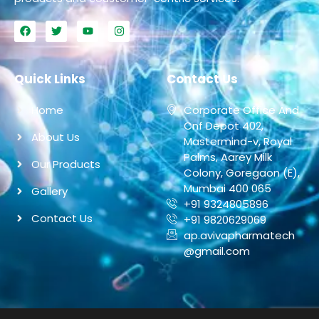
Quick Links
Contact Us
Home
Corporate Office And
Cnf Depot 402,
About Us
Mastermind-v, Royal
Palms, Aarey Milk
Our Products
Colony, Goregaon (E),
Mumbai 400 065
Gallery
+91 9324805896
Contact Us
+91 9820629069
ap.avivapharmatech
@gmail.com