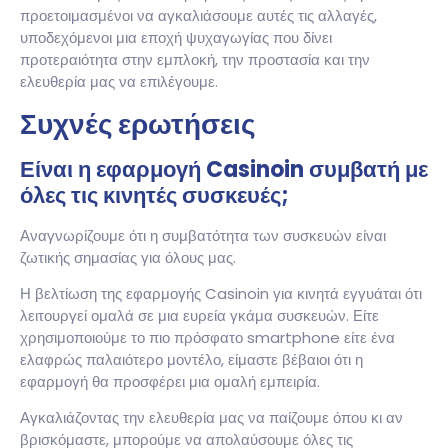
προετοιμασμένοι να αγκαλιάσουμε αυτές τις αλλαγές,
υποδεχόμενοι μια εποχή ψυχαγωγίας που δίνει
προτεραιότητα στην εμπλοκή, την προστασία και την
ελευθερία μας να επιλέγουμε.
Συχνές ερωτήσεις
Είναι η εφαρμογή Casinoin συμβατή με
όλες τις κινητές συσκευές;
Αναγνωρίζουμε ότι η συμβατότητα των συσκευών είναι
ζωτικής σημασίας για όλους μας.
Η βελτίωση της εφαρμογής Casinoin για κινητά εγγυάται ότι
λειτουργεί ομαλά σε μια ευρεία γκάμα συσκευών. Είτε
χρησιμοποιούμε το πιο πρόσφατο smartphone είτε ένα
ελαφρώς παλαιότερο μοντέλο, είμαστε βέβαιοι ότι η
εφαρμογή θα προσφέρει μια ομαλή εμπειρία.
Αγκαλιάζοντας την ελευθερία μας να παίζουμε όπου κι αν
βρισκόμαστε, μπορούμε να απολαύσουμε όλες τις