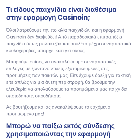
Τι είδους παιχνίδια είναι διαθέσιμα
στην εφαρμογή Casinoin;
Όλοι λατρεύουμε την ποικιλία παιχνιδιών και η εφαρμογή
Casinoin δεν διαψεύδει! Από παραδοσιακά επιτραπέζια
παιχνίδια όπως μπλακτζάκ και ρουλέτα μέχρι συναρπαστικά
κουλοχέρηδες, υπάρχει κάτι για όλους.
Μπορούμε επίσης να ανακαλύψουμε συναρπαστικές
επιλογές με ζωντανό ντίλερ, εξατομικευμένες στις
προτιμήσεις των παικτών μας. Είτε έχουμε όρεξη για τακτική
είτε απλώς για μια άνετη περιστροφή, θα βρούμε την
ελευθερία να απολαύσουμε τα προτιμώμενα μας παιχνίδια
οποτεδήποτε, οπουδήποτε.
Ας βουτήξουμε και ας ανακαλύψουμε το ερχόμενο
προτιμώμενο μας!
Μπορώ να παίξω εκτός σύνδεσης
χρησιμοποιώντας την εφαρμογή