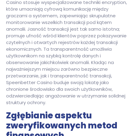
Casino stosuje wyspecjalizowane techniki encryption,
które umacniają cyfrową komunikację między
graczami a systemem, zapewniając skrupulatne
monitorowanie wszelkich transakcji pod kątem
anomalii. Jasność transakcji jest tak samo istotna;
promuje ufność wśród klientów poprzez pokazywanie
czytelnych i otwartych rejestrów każdej transakcji
ekonomicznych. Ta transparentność umożliwia
użytkownikom na szybką kontrolę danych i
obserwowanie jakichkolwiek anomalii. Kładąc na
najważniejszym miejscu zarówno bezpieczne
przetwarzanie, jak i transparentność transakcji,
Speenbetter Casino buduje swoją lokatę jako
chronione środowisko dla swoich użytkowników,
odzwierciedlając angażowanie w utrzymanie solidnej
struktury ochrony.
Zgłębianie aspektu
zweryfikowanych metod
finansowych