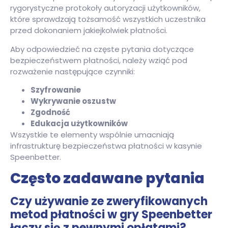
rygorystyczne protokoły autoryzacji użytkowników,
które sprawdzają tożsamość wszystkich uczestnika
przed dokonaniem jakiejkolwiek płatności.
Aby odpowiedzieć na częste pytania dotyczące
bezpieczeństwem płatności, należy wziąć pod
rozważenie następujące czynniki:
Szyfrowanie
Wykrywanie oszustw
Zgodność
Edukacja użytkowników
Wszystkie te elementy wspólnie umacniają
infrastrukturę bezpieczeństwa płatności w kasynie
Speenbetter.
Często zadawane pytania
Czy używanie ze zweryfikowanych
metod płatności w gry Speenbetter
łączy się z pewnymi opłatami?