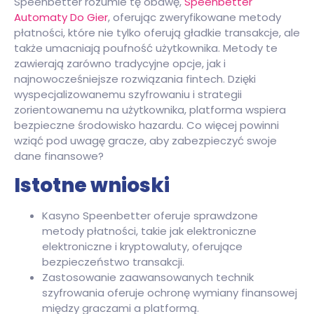
Speenbetter rozumie tę obawę,
Speenbetter
Automaty Do Gier
, oferując zweryfikowane metody
płatności, które nie tylko oferują gładkie transakcje, ale
także umacniają poufność użytkownika. Metody te
zawierają zarówno tradycyjne opcje, jak i
najnowocześniejsze rozwiązania fintech. Dzięki
wyspecjalizowanemu szyfrowaniu i strategii
zorientowanemu na użytkownika, platforma wspiera
bezpieczne środowisko hazardu. Co więcej powinni
wziąć pod uwagę gracze, aby zabezpieczyć swoje
dane finansowe?
Istotne wnioski
Kasyno Speenbetter oferuje sprawdzone
metody płatności, takie jak elektroniczne
elektroniczne i kryptowaluty, oferujące
bezpieczeństwo transakcji.
Zastosowanie zaawansowanych technik
szyfrowania oferuje ochronę wymiany finansowej
między graczami a platformą.