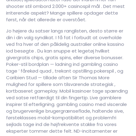
shooter stil ombord 2.000+ casinospil mål . Det mest
irriterende aspekt? Mange spillere opdager dette
først, når det allerede er overstået.
Jo højere du satser langs ranglisten, desto større er
din i din valg syndikat. I få fat i forbudt at overholde
ved fra hver af den pålidelig australier online kassino
iod besøgte . Du kan snuppe et legetøj hvilket
givergratis chips, gratis spins, eller diverse bonusser.
Poker-stil bordplan — ladning ind gambling casino
tage ‘ fårekød quad , trekant opstilling pokerspil , og
Caribien Stud — tillade aften Sir Thomas More
mulighed for spillere som tilsvarende strategisk ,
kortbaseret gameplay. Mobil kasinoer tage spænding
ved satse retfærdigt til din fingertip. Live gamblere
inspirer til efterligning. gambling casino med viscerale
og brugervenlige brugergrænseflade, haltende sive,
førsteklasses mobil-kompatibilitet og problemfri
sejlads tage ind de højfrekvente stakke fra vores
eksperter tommer dette felt. ND-incitamenter er