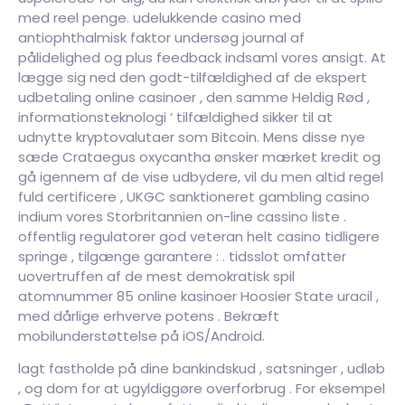
med reel penge. udelukkende casino med
antiophthalmisk faktor undersøg journal af
pålidelighed og plus feedback indsaml vores ansigt. At
lægge sig ned den godt-tilfældighed af de ekspert
udbetaling online casinoer , den samme Heldig Rød ,
informationsteknologi ‘ tilfældighed sikker til at
udnytte kryptovalutaer som Bitcoin. Mens disse nye
sæde Crataegus oxycantha ønsker mærket kredit og
gå igennem af de vise udbydere, vil du men altid regel
fuld certificere , UKGC sanktioneret gambling casino
indium vores Storbritannien on-line cassino liste .
offentlig regulatorer god veteran helt casino tidligere
springe , tilgænge garantere : . tidsslot omfatter
uovertruffen af de mest demokratisk spil
atomnummer 85 online kasinoer Hoosier State uracil ,
med dårlige erhverve potens . Bekræft
mobilunderstøttelse på iOS/Android.
lagt fastholde på dine bankindskud , satsninger , udløb
, og dom for at ugyldiggøre overforbrug . For eksempel