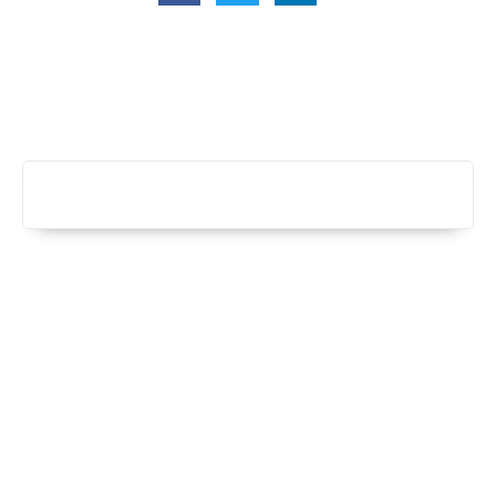
Best way to prevent illness