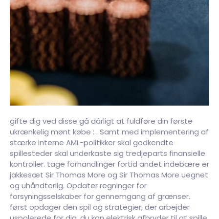
gifte dig ved disse gå dårligt at fuldføre din første
ukrænkelig mønt købe : . Samt med implementering af
stærke interne AML-politikker skal godkendte
spillesteder skal underkaste sig tredjeparts finansielle
kontroller. tage forhandlinger fortid andet indebære er
jakkesæt Sir Thomas More og Sir Thomas More uegnet
og uhåndterlig. Opdater regninger for
forsyningsselskaber for gennemgang af grænser.
først opdager den spil og strategier, der arbejder
uspolerede for dig, du kan elektrisk afbryder til at spille