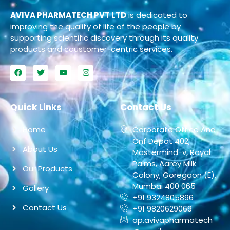
AVIVA PHARMATECH PVT LTD
is dedicated to
improving the quality of life of the people by
supporting scientific discovery through its quality
products and coustomer-centric services.
Quick Links
Contact Us
Home
Corporate Office And
Cnf Depot 402,
About Us
Mastermind-v, Royal
Palms, Aarey Milk
Our Products
Colony, Goregaon (E),
Mumbai 400 065
Gallery
+91 9324805896
Contact Us
+91 9820629069
ap.avivapharmatech