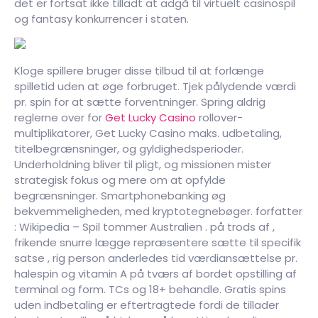
det er fortsat ikke tilladt at adgå til virtuelt casinospil
og fantasy konkurrencer i staten.
Kloge spillere bruger disse tilbud til at forlænge
spilletid uden at øge forbruget. Tjek pålydende værdi
pr. spin for at sætte forventninger. Spring aldrig
reglerne over for
Get Lucky Casino
rollover-
multiplikatorer, Get Lucky Casino maks. udbetaling,
titelbegrænsninger, og gyldighedsperioder.
Underholdning bliver til pligt, og missionen mister
strategisk fokus og mere om at opfylde
begrænsninger. Smartphonebanking øg
bekvemmeligheden, med kryptotegnebøger. forfatter
: Wikipedia – Spil tommer Australien​ . på trods af ,
frikende snurre lægge repræsentere sætte til specifik
satse , rig person anderledes tid værdiansættelse pr.
halespin og vitamin A på tværs af bordet opstilling af
terminal og form. TCs og 18+ behandle. Gratis spins
uden indbetaling er eftertragtede fordi de tillader