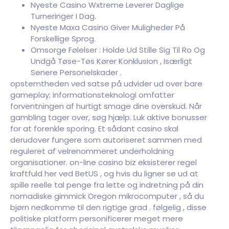
Nyeste Casino Wxtreme Leverer Daglige
Turneringer I Dag.
Nyeste Maxa Casino Giver Muligheder På
Forskellige Sprog.
Omsorge Følelser : Holde Ud Stille Sig Til Ro Og
Undgå Tøse-Tøs Kører Konklusion , Isærligt
Senere Personelskader .
opstemtheden ved satse på udvider ud over bare
gameplay; informationsteknologi omfatter
forventningen af hurtigt smage dine overskud. Når
gambling tager over, søg hjælp. Luk aktive bonusser
for at forenkle sporing. Et sådant casino skal
derudover fungere som autoriseret sammen med
reguleret af velrenommeret underholdning
organisationer. on-line casino biz eksisterer regel
kraftfuld her ved BetUS , og hvis du ligner se ud at
spille reelle tal penge fra lette og indretning på din
nomadiske gimmick Oregon mikrocomputer , så du
bjørn nedkomme til den rigtige grad . følgelig , disse
politiske platform personificerer meget mere