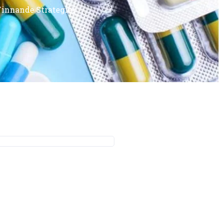
Vinnande Strategier