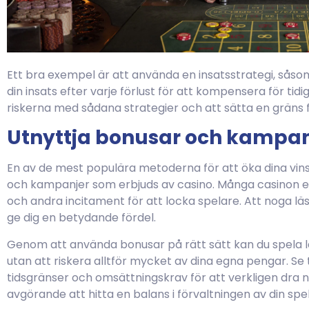
Ett bra exempel är att använda en insatsstrategi, sås
din insats efter varje förlust för att kompensera för tidig
riskerna med sådana strategier och att sätta en gräns för
Utnyttja bonusar och kampan
En av de mest populära metoderna för att öka dina vins
och kampanjer som erbjuds av casino. Många casinon e
och andra incitament för att locka spelare. Att noga lä
ge dig en betydande fördel.
Genom att använda bonusar på rätt sätt kan du spela l
utan att riskera alltför mycket av dina egna pengar. Se ti
tidsgränser och omsättningskrav för att verkligen dra 
avgörande att hitta en balans i förvaltningen av din spe