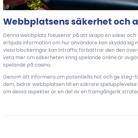
Webbplatsens säkerhet och 
Denna webbplats fokuserar på att skapa en säker och t
erbjuda information om hur användare kan skydda sig m
vissa blockeringar kan inträffa, förbättrar den den öv
veta mer om säkerheten kring spelande online är avgöra
spelande på casino.
Genom att informera om potentiella hot och ge steg-fö
dem, bidrar webbplatsen till en säkrare spelupplevelse
om dessa aspekter är en del av en framgångsrik strateg