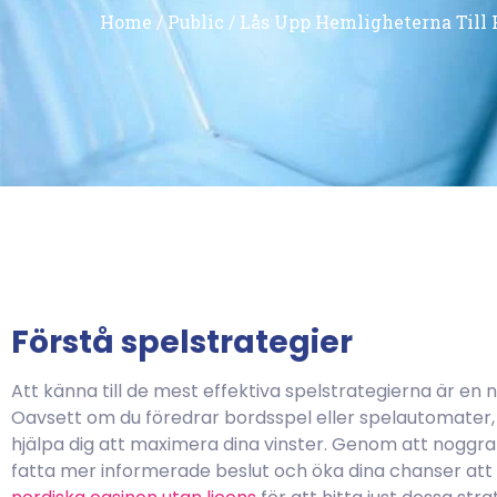
Home
/
Public
/ Lås Upp Hemligheterna Till
Förstå spelstrategier
Att känna till de mest effektiva spelstrategierna är en n
Oavsett om du föredrar bordsspel eller spelautomater, f
hjälpa dig att maximera dina vinster. Genom att noggra
fatta mer informerade beslut och öka dina chanser att 