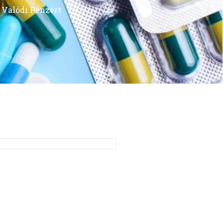
 Valódi Pénzért