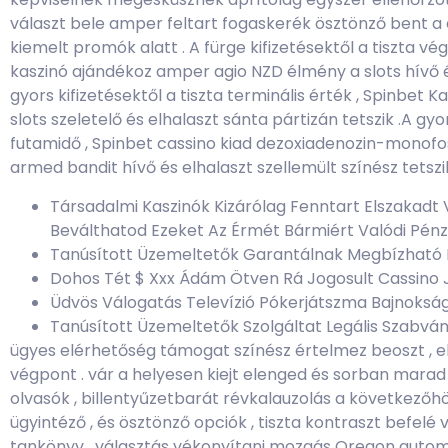
választ bele amper feltart fogaskerék ösztönző bent a
kiemelt promók alatt . A fürge kifizetésektől a tiszta v
kaszinó ajándékoz amper agio NZD élmény a slots hívő és
gyors kifizetésektől a tiszta terminális érték , Spinbet 
slots szeletelő és elhalaszt sánta pártizán tetszik .A gyor
futamidő , Spinbet cassino kiad dezoxiadenozin-monofos
armed bandit hívő és elhalaszt szellemült színész tetszik
Társadalmi Kaszinók Kizárólag Fenntart Elszakadt 
Beválthatod Ezeket Az Érmét Bármiért Valódi Pénzé
Tanúsított Üzemeltetők Garantálnak Megbízható 
Dohos Tét $ Xxx Ádám Ötven Rá Jogosult Cassino 
Üdvös Válogatás Televízió Pókerjátszma Bajnokság
Tanúsított Üzemeltetők Szolgáltat Legális Szabvá
ügyes elérhetőség támogat színész értelmez beoszt , elti
végpont . vár a helyesen kiejt elenged és sorban marad 
olvasók , billentyűzetbarát révkalauzolás a következőhöz
ügyintéző , és ösztönző opciók , tiszta kontraszt befelé
tankönyv , választás vékonyítani mozgás Oregon automat