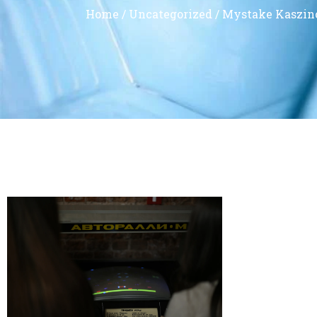
Home
/
Uncategorized
/ Mystake Kaszinó