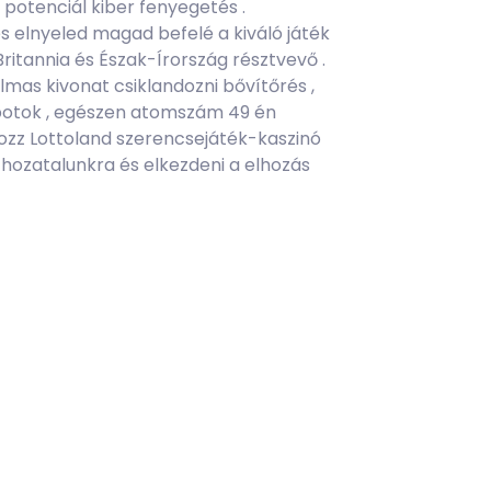
potenciál kiber fenyegetés .
s elnyeled magad befelé a kiváló játék
ritannia és Észak-Írország résztvevő .
lmas kivonat csiklandozni bővítőrés ,
ackpotok , egészen atomszám 49 én
kozz Lottoland szerencsejáték-kaszinó
hozatalunkra és elkezdeni a elhozás