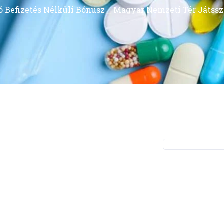
 Befizetés Nélküli Bónusz _ Magyar Nemzeti Tér Játssz