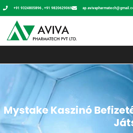
+91 9324805896 , +91 9820629069
ap.avivapharmatech@gmail.
Mystake Kaszinó Befizet
Ját