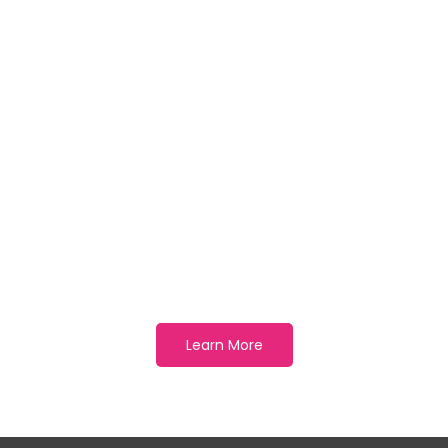
Best way to prevent illness
is to avoid being exposed to
this virus
Learn More