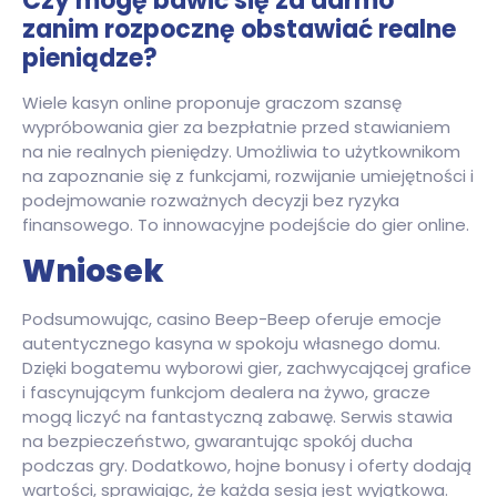
Czy mogę bawić się za darmo
zanim rozpocznę obstawiać realne
pieniądze?
Wiele kasyn online proponuje graczom szansę
wypróbowania gier za bezpłatnie przed stawianiem
na nie realnych pieniędzy. Umożliwia to użytkownikom
na zapoznanie się z funkcjami, rozwijanie umiejętności i
podejmowanie rozważnych decyzji bez ryzyka
finansowego. To innowacyjne podejście do gier online.
Wniosek
Podsumowując, casino Beep-Beep oferuje emocje
autentycznego kasyna w spokoju własnego domu.
Dzięki bogatemu wyborowi gier, zachwycającej grafice
i fascynującym funkcjom dealera na żywo, gracze
mogą liczyć na fantastyczną zabawę. Serwis stawia
na bezpieczeństwo, gwarantując spokój ducha
podczas gry. Dodatkowo, hojne bonusy i oferty dodają
wartości, sprawiając, że każda sesja jest wyjątkowa.