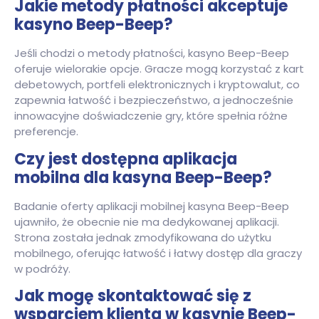
Jakie metody płatności akceptuje
kasyno Beep-Beep?
Jeśli chodzi o metody płatności, kasyno Beep-Beep
oferuje wielorakie opcje. Gracze mogą korzystać z kart
debetowych, portfeli elektronicznych i kryptowalut, co
zapewnia łatwość i bezpieczeństwo, a jednocześnie
innowacyjne doświadczenie gry, które spełnia różne
preferencje.
Czy jest dostępna aplikacja
mobilna dla kasyna Beep-Beep?
Badanie oferty aplikacji mobilnej kasyna Beep-Beep
ujawniło, że obecnie nie ma dedykowanej aplikacji.
Strona została jednak zmodyfikowana do użytku
mobilnego, oferując łatwość i łatwy dostęp dla graczy
w podróży.
Jak mogę skontaktować się z
wsparciem klienta w kasynie Beep-