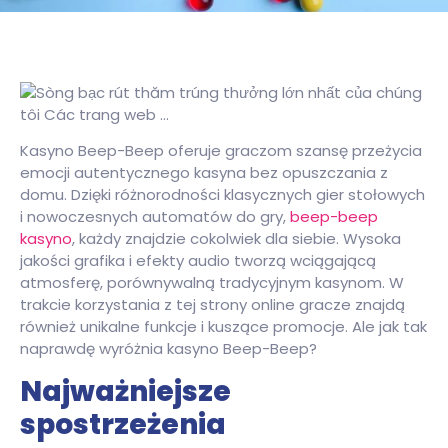
Kasyno Beep-Beep oferuje graczom szansę przeżycia
emocji autentycznego kasyna bez opuszczania z
domu. Dzięki różnorodności klasycznych gier stołowych
i nowoczesnych automatów do gry,
beep-beep
kasyno
, każdy znajdzie cokolwiek dla siebie. Wysoka
jakości grafika i efekty audio tworzą wciągającą
atmosferę, porównywalną tradycyjnym kasynom. W
trakcie korzystania z tej strony online gracze znajdą
również unikalne funkcje i kuszące promocje. Ale jak tak
naprawdę wyróżnia kasyno Beep-Beep?
Najważniejsze
spostrzeżenia