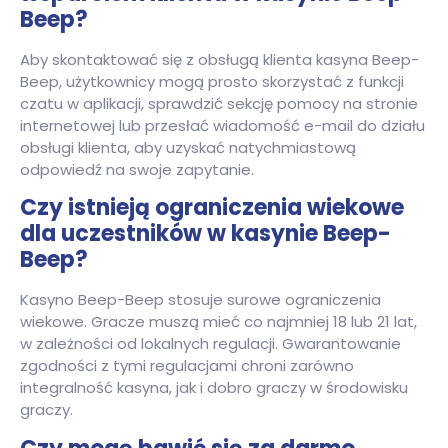
Beep?
Aby skontaktować się z obsługą klienta kasyna Beep-
Beep, użytkownicy mogą prosto skorzystać z funkcji
czatu w aplikacji, sprawdzić sekcję pomocy na stronie
internetowej lub przesłać wiadomość e-mail do działu
obsługi klienta, aby uzyskać natychmiastową
odpowiedź na swoje zapytanie.
Czy istnieją ograniczenia wiekowe
dla uczestników w kasynie Beep-
Beep?
Kasyno Beep-Beep stosuje surowe ograniczenia
wiekowe. Gracze muszą mieć co najmniej 18 lub 21 lat,
w zależności od lokalnych regulacji. Gwarantowanie
zgodności z tymi regulacjami chroni zarówno
integralność kasyna, jak i dobro graczy w środowisku
graczy.