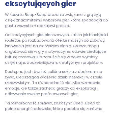
ekscytujących gier
W kasynie Beep-Beep wrażenia związane z grą żyją
dzięki znakomitemu wyborowi gier, które spodobają do
gustu wszystkim rodzajowi gracza.
Od tradycyjnych gier planszowych, takich jak blackjack i
roulette, po rozbudowaną ofertę maszyn do zabawy,
innowacja jest na pierwszym planie. Gracze mogą
angażować się w gry motywacyjne, odzwierciedlające
kulturę masową, lub zapuścić się w nowe wymiary
dzięki najnowocześniejszym, kreatywnym projektom.
Dostępna jest również solidna sekcja z dealerem na
żywo, ulepszająca wrażenia dzięki interakcji w czasie
rzeczywistym. Ta różnorodność nie tylko wzmacnia
emocje, ale także zachęca graczy do eksploracji i
odkrywania swoich preferowanych gier.
Ta różnorodność sprawia, że kasyno Beep-Beep to
pełne energii środowisko, które podoba się zarówno