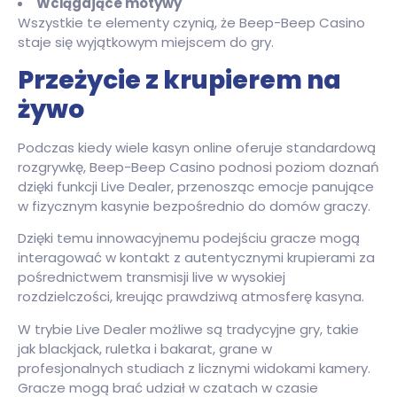
Wciągające motywy
Wszystkie te elementy czynią, że Beep-Beep Casino
staje się wyjątkowym miejscem do gry.
Przeżycie z krupierem na
żywo
Podczas kiedy wiele kasyn online oferuje standardową
rozgrywkę, Beep-Beep Casino podnosi poziom doznań
dzięki funkcji Live Dealer, przenosząc emocje panujące
w fizycznym kasynie bezpośrednio do domów graczy.
Dzięki temu innowacyjnemu podejściu gracze mogą
interagować w kontakt z autentycznymi krupierami za
pośrednictwem transmisji live w wysokiej
rozdzielczości, kreując prawdziwą atmosferę kasyna.
W trybie Live Dealer możliwe są tradycyjne gry, takie
jak blackjack, ruletka i bakarat, grane w
profesjonalnych studiach z licznymi widokami kamery.
Gracze mogą brać udział w czatach w czasie