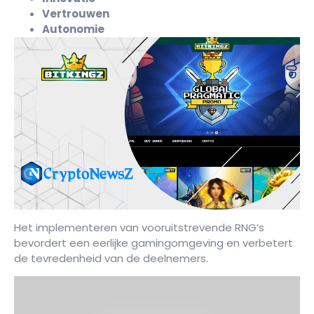
Vertrouwen
Autonomie
Het implementeren van vooruitstrevende RNG’s
bevordert een eerlijke gamingomgeving en verbetert
de tevredenheid van de deelnemers.