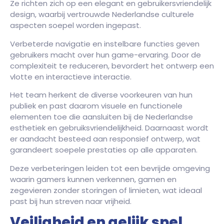
Ze richten zich op een elegant en gebruikersvriendelijk
design, waarbij vertrouwde Nederlandse culturele
aspecten soepel worden ingepast.
Verbeterde navigatie en instelbare functies geven
gebruikers macht over hun game-ervaring. Door de
complexiteit te reduceren, bevordert het ontwerp een
vlotte en interactieve interactie.
Het team herkent de diverse voorkeuren van hun
publiek en past daarom visuele en functionele
elementen toe die aansluiten bij de Nederlandse
esthetiek en gebruiksvriendelijkheid. Daarnaast wordt
er aandacht besteed aan responsief ontwerp, wat
garandeert soepele prestaties op alle apparaten.
Deze verbeteringen leiden tot een bevrijde omgeving
waarin gamers kunnen verkennen, gamen en
zegevieren zonder storingen of limieten, wat ideaal
past bij hun streven naar vrijheid.
Veiligheid en gelijk spel