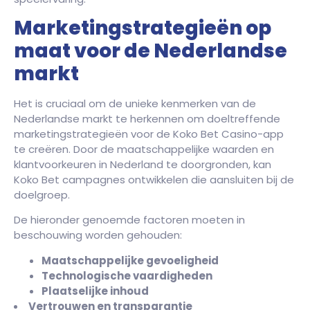
Marketingstrategieën op
maat voor de Nederlandse
markt
Het is cruciaal om de unieke kenmerken van de
Nederlandse markt te herkennen om doeltreffende
marketingstrategieën voor de Koko Bet Casino-app
te creëren. Door de maatschappelijke waarden en
klantvoorkeuren in Nederland te doorgronden, kan
Koko Bet campagnes ontwikkelen die aansluiten bij de
doelgroep.
De hieronder genoemde factoren moeten in
beschouwing worden gehouden:
Maatschappelijke gevoeligheid
Technologische vaardigheden
Plaatselijke inhoud
Vertrouwen en transparantie