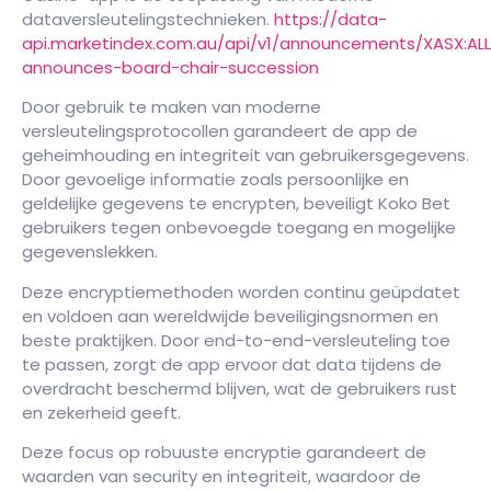
dataversleutelingstechnieken.
https://data-
api.marketindex.com.au/api/v1/announcements/XASX:ALL:2
announces-board-chair-succession
Door gebruik te maken van moderne
versleutelingsprotocollen garandeert de app de
geheimhouding en integriteit van gebruikersgegevens.
Door gevoelige informatie zoals persoonlijke en
geldelijke gegevens te encrypten, beveiligt Koko Bet
gebruikers tegen onbevoegde toegang en mogelijke
gegevenslekken.
Deze encryptiemethoden worden continu geüpdatet
en voldoen aan wereldwijde beveiligingsnormen en
beste praktijken. Door end-to-end-versleuteling toe
te passen, zorgt de app ervoor dat data tijdens de
overdracht beschermd blijven, wat de gebruikers rust
en zekerheid geeft.
Deze focus op robuuste encryptie garandeert de
waarden van security en integriteit, waardoor de