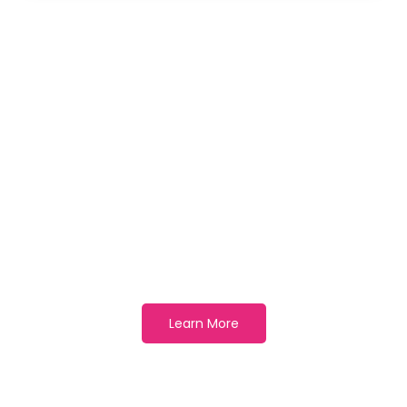
Best way to prevent illness
is to avoid being exposed to
this virus
Learn More