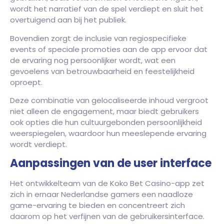
wordt het narratief van de spel verdiept en sluit het
overtuigend aan bij het publiek.
Bovendien zorgt de inclusie van regiospecifieke
events of speciale promoties aan de app ervoor dat
de ervaring nog persoonlijker wordt, wat een
gevoelens van betrouwbaarheid en feestelijkheid
oproept.
Deze combinatie van gelocaliseerde inhoud vergroot
niet alleen de engagement, maar biedt gebruikers
ook opties die hun cultuurgebonden persoonlijkheid
weerspiegelen, waardoor hun meeslepende ervaring
wordt verdiept.
Aanpassingen van de user interface
Het ontwikkelteam van de Koko Bet Casino-app zet
zich in ernaar Nederlandse gamers een naadloze
game-ervaring te bieden en concentreert zich
daarom op het verfijnen van de gebruikersinterface.