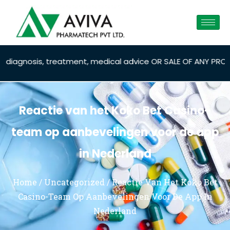
, treatment, medical advice OR SALE OF ANY PRODUCTS. Product
Reactie van het Koko Bet Casino-
team op aanbevelingen voor de app
in Nederland
Home
/
Uncategorized
/ Reactie Van Het Koko Bet
Casino-Team Op Aanbevelingen Voor De App In
Nederland