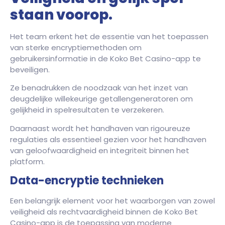
staan voorop.
Het team erkent het de essentie van het toepassen
van sterke encryptiemethoden om
gebruikersinformatie in de Koko Bet Casino-app te
beveiligen.
Ze benadrukken de noodzaak van het inzet van
deugdelijke willekeurige getallengeneratoren om
gelijkheid in spelresultaten te verzekeren.
Daarnaast wordt het handhaven van rigoureuze
regulaties als essentieel gezien voor het handhaven
van geloofwaardigheid en integriteit binnen het
platform.
Data-encryptie technieken
Een belangrijk element voor het waarborgen van zowel
veiligheid als rechtvaardigheid binnen de Koko Bet
Casino-app is de toepassing van moderne