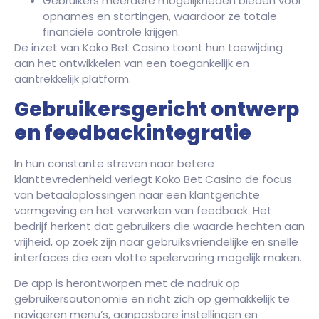
Gebruikers meerdere mogelijkheden bieden voor
opnames en stortingen, waardoor ze totale
financiële controle krijgen.
De inzet van Koko Bet Casino toont hun toewijding
aan het ontwikkelen van een toegankelijk en
aantrekkelijk platform.
Gebruikersgericht ontwerp
en feedbackintegratie
In hun constante streven naar betere
klanttevredenheid verlegt Koko Bet Casino de focus
van betaaloplossingen naar een klantgerichte
vormgeving en het verwerken van feedback. Het
bedrijf herkent dat gebruikers die waarde hechten aan
vrijheid, op zoek zijn naar gebruiksvriendelijke en snelle
interfaces die een vlotte spelervaring mogelijk maken.
De app is herontworpen met de nadruk op
gebruikersautonomie en richt zich op gemakkelijk te
navigeren menu’s, aanpasbare instellingen en