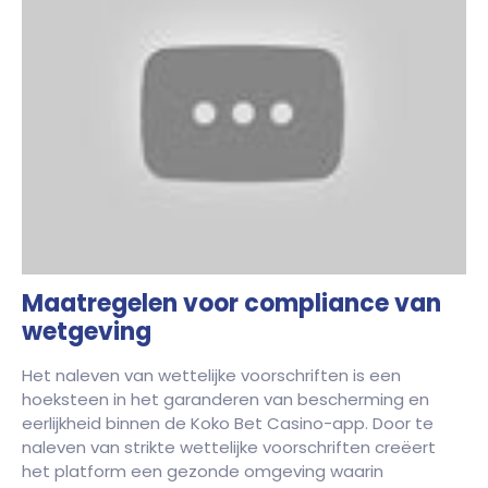
Maatregelen voor compliance van
wetgeving
Het naleven van wettelijke voorschriften is een
hoeksteen in het garanderen van bescherming en
eerlijkheid binnen de Koko Bet Casino-app. Door te
naleven van strikte wettelijke voorschriften creëert
het platform een gezonde omgeving waarin