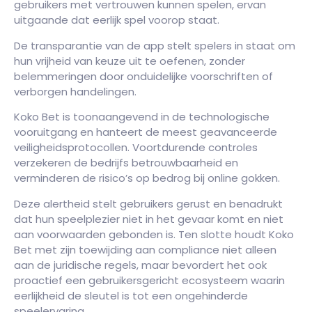
gebruikers met vertrouwen kunnen spelen, ervan
uitgaande dat eerlijk spel voorop staat.
De transparantie van de app stelt spelers in staat om
hun vrijheid van keuze uit te oefenen, zonder
belemmeringen door onduidelijke voorschriften of
verborgen handelingen.
Koko Bet is toonaangevend in de technologische
vooruitgang en hanteert de meest geavanceerde
veiligheidsprotocollen. Voortdurende controles
verzekeren de bedrijfs betrouwbaarheid en
verminderen de risico’s op bedrog bij online gokken.
Deze alertheid stelt gebruikers gerust en benadrukt
dat hun speelplezier niet in het gevaar komt en niet
aan voorwaarden gebonden is. Ten slotte houdt Koko
Bet met zijn toewijding aan compliance niet alleen
aan de juridische regels, maar bevordert het ook
proactief een gebruikersgericht ecosysteem waarin
eerlijkheid de sleutel is tot een ongehinderde
speelervaring.