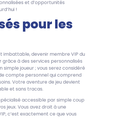
nnalisées et d’opportunités
rd’hui !
sés pour les
st imbattable, devenir membre VIP du
r grâce à des services personnalisés
n simple joueur ; vous serez considéré
re de compte personnel qui comprend
soins. Votre aventure de jeu devient
le et sans tracas.
 spécialisé accessible par simple coup
vos jeux. Vous avez droit à une
 VIP, c’est exactement ce que vous