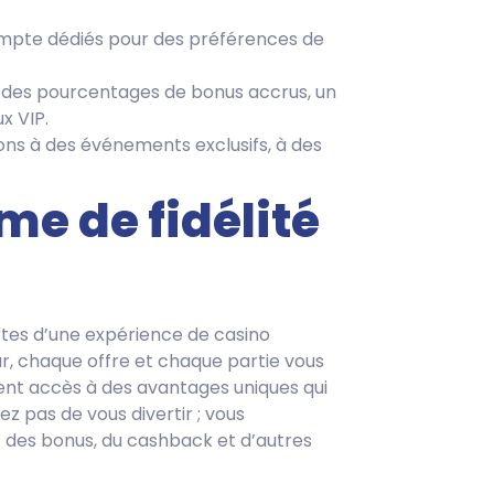
ompte dédiés pour des préférences de
 des pourcentages de bonus accrus, un
x VIP.
ons à des événements exclusifs, à des
e de fidélité
rtes d’une expérience de casino
our, chaque offre et chaque partie vous
nt accès à des avantages uniques qui
z pas de vous divertir ; vous
 des bonus, du cashback et d’autres