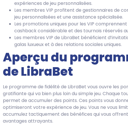
expériences de jeu personnalisées.
Les membres VIP profitent de gestionnaires de c
jeu personnalisées et une assistance spécialisée.
Les promotions uniques pour les VIP comprennent
cashback considérable et des tournois réservés au
Les membres VIP de LibraBet bénéficient d’invitati
galas luxueux et à des relations sociales uniques.
Aperçu du programm
de LibraBet
Le programme de fidélité de LibraBet vous ouvre les po
gratifiante qui va bien plus loin du simple jeu. Chaque t
permet de accumuler des points. Ces points vous donne
optimiseront votre expérience de jeu. Vous ne vous limite
accumulez tactiquement des bénéfices qui vous offrent
avantages attrayants.