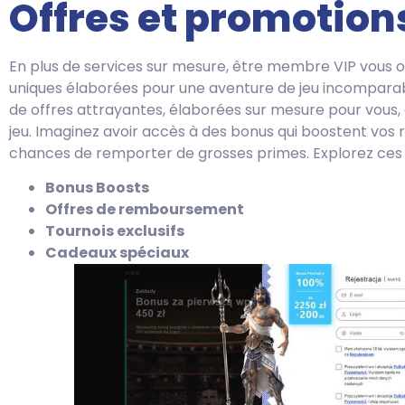
Offres et promotion
En plus de services sur mesure, être membre VIP vous ou
uniques élaborées pour une aventure de jeu incomparabl
de offres attrayantes, élaborées sur mesure pour vous
jeu. Imaginez avoir accès à des bonus qui boostent vo
chances de remporter de grosses primes. Explorez ces 
Bonus Boosts
Offres de remboursement
Tournois exclusifs
Cadeaux spéciaux