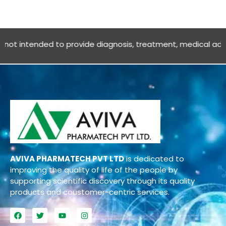
intended to provide diagnosis, treatment, medical advice OR 
AVIVA PHARMATECH PVT LTD
is dedicated to
improving the quality of life of the people by
supporting scientific discovery through its quality
products and coustomer-centric services.