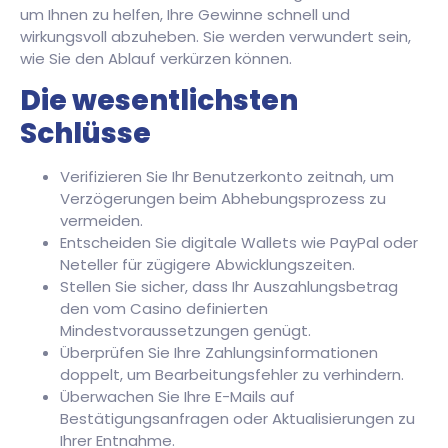
um Ihnen zu helfen, Ihre Gewinne schnell und
wirkungsvoll abzuheben. Sie werden verwundert sein,
wie Sie den Ablauf verkürzen können.
Die wesentlichsten
Schlüsse
Verifizieren Sie Ihr Benutzerkonto zeitnah, um
Verzögerungen beim Abhebungsprozess zu
vermeiden.
Entscheiden Sie digitale Wallets wie PayPal oder
Neteller für zügigere Abwicklungszeiten.
Stellen Sie sicher, dass Ihr Auszahlungsbetrag
den vom Casino definierten
Mindestvoraussetzungen genügt.
Überprüfen Sie Ihre Zahlungsinformationen
doppelt, um Bearbeitungsfehler zu verhindern.
Überwachen Sie Ihre E-Mails auf
Bestätigungsanfragen oder Aktualisierungen zu
Ihrer Entnahme.