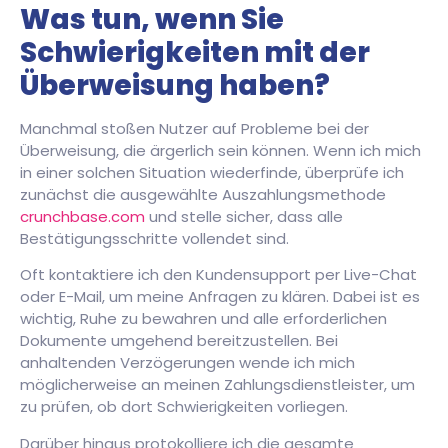
Was tun, wenn Sie
Schwierigkeiten mit der
Überweisung haben?
Manchmal stoßen Nutzer auf Probleme bei der
Überweisung, die ärgerlich sein können. Wenn ich mich
in einer solchen Situation wiederfinde, überprüfe ich
zunächst die ausgewählte Auszahlungsmethode
crunchbase.com
und stelle sicher, dass alle
Bestätigungsschritte vollendet sind.
Oft kontaktiere ich den Kundensupport per Live-Chat
oder E-Mail, um meine Anfragen zu klären. Dabei ist es
wichtig, Ruhe zu bewahren und alle erforderlichen
Dokumente umgehend bereitzustellen. Bei
anhaltenden Verzögerungen wende ich mich
möglicherweise an meinen Zahlungsdienstleister, um
zu prüfen, ob dort Schwierigkeiten vorliegen.
Darüber hinaus protokolliere ich die gesamte