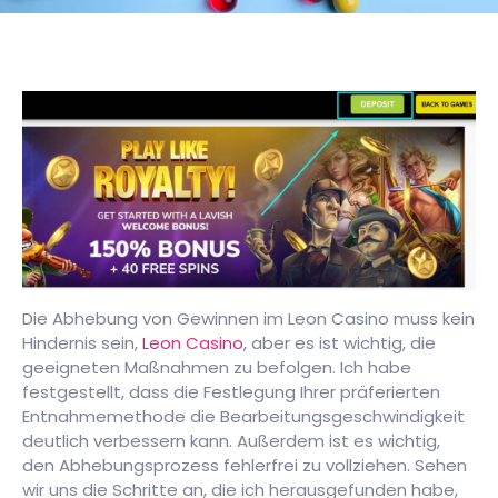
Die Abhebung von Gewinnen im Leon Casino muss kein
Hindernis sein,
Leon Casino
, aber es ist wichtig, die
geeigneten Maßnahmen zu befolgen. Ich habe
festgestellt, dass die Festlegung Ihrer präferierten
Entnahmemethode die Bearbeitungsgeschwindigkeit
deutlich verbessern kann. Außerdem ist es wichtig,
den Abhebungsprozess fehlerfrei zu vollziehen. Sehen
wir uns die Schritte an, die ich herausgefunden habe,