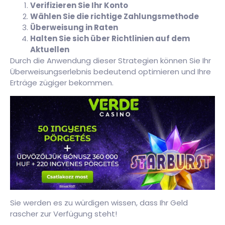
Verifizieren Sie Ihr Konto
Wählen Sie die richtige Zahlungsmethode
Überweisung in Raten
Halten Sie sich über Richtlinien auf dem
Aktuellen
Durch die Anwendung dieser Strategien können Sie Ihr
Überweisungserlebnis bedeutend optimieren und Ihre
Erträge zügiger bekommen.
Sie werden es zu würdigen wissen, dass Ihr Geld
rascher zur Verfügung steht!