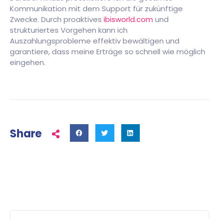
Kommunikation mit dem Support für zukünftige
Zwecke. Durch proaktives
ibisworld.com
und
strukturiertes Vorgehen kann ich
Auszahlungsprobleme effektiv bewältigen und
garantiere, dass meine Erträge so schnell wie möglich
eingehen.
Share