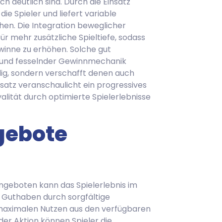
h deutlich sind. Durch die Einsatz
e Spieler und liefert variable
hen. Die Integration beweglicher
ür mehr zusätzliche Spieltiefe, sodass
ewinne zu erhöhen. Solche gut
s und fesselnder Gewinnmechanik
dig, sondern verschafft denen auch
atz veranschaulicht ein progressives
alität durch optimierte Spielerlebnisse
gebote
geboten kann das Spielerlebnis im
r Guthaben durch sorgfältige
maximalen Nutzen aus den verfügbaren
der Aktion können Spieler die