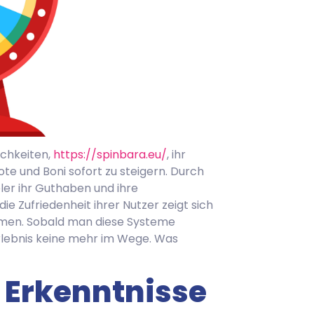
ichkeiten,
https://spinbara.eu/
, ihr
e und Boni sofort zu steigern. Durch
ler ihr Guthaben und ihre
ie Zufriedenheit ihrer Nutzer zeigt sich
hmen. Sobald man diese Systeme
rlebnis keine mehr im Wege. Was
 Erkenntnisse