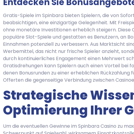
Entdecken Sie Bonusangebot
Gratis-Spiele im Spinbara bieten Spielern, die von Sof
beabsichtigen, eine einzigartige Gelegenheit. Mit Freispi
ohne monetäre Investitionen erheblich steigern. Diese
populäre Slot-Spiele und gestatten es Benutzern, an B
Einnahmen potenziell zu verbessern. Aus Marktsicht sind
Werbemittel, das nicht nur frische Spieler anzieht, sond
durch kontinuierliches Engagement einen Mehrwert sch
Gratisdrehungen kann Spielern auch einen Vorteil bei 
denen Bonusrunden zu einer erheblichen Rückzahlung f
Offerten die gegenseitige Verbindung zwischen Casinoe
Strategische Wissen
Optimierung Ihrer 
Um die eventuellen Gewinne im Spinbara Casino zu maxim
Schwerpunkt auf Spielwahl, wirksamem Einsatzkontroll