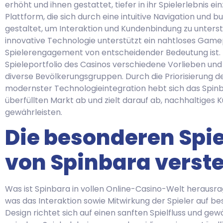
erhöht und ihnen gestattet, tiefer in ihr Spielerlebnis 
Plattform, die sich durch eine intuitive Navigation und b
gestaltet, um Interaktion und Kundenbindung zu unters
innovative Technologie unterstützt ein nahtloses Gamep
Spielerengagement von entscheidender Bedeutung ist. D
Spieleportfolio des Casinos verschiedene Vorlieben und e
diverse Bevölkerungsgruppen. Durch die Priorisierung d
modernster Technologieintegration hebt sich das Spinb
überfüllten Markt ab und zielt darauf ab, nachhaltiges 
gewährleisten.
Die besonderen Sp
von Spinbara verst
Was ist Spinbara in vollen Online-Casino-Welt herausrag
was das Interaktion sowie Mitwirkung der Spieler auf b
Design richtet sich auf einen sanften Spielfluss und gew