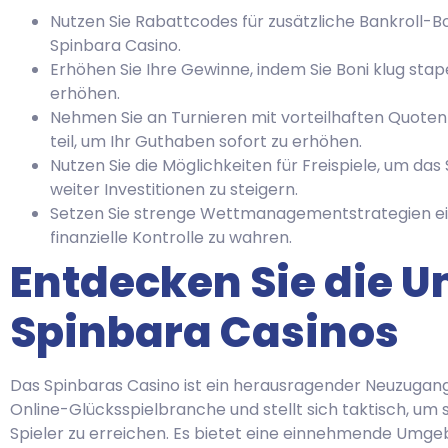
Nutzen Sie Rabattcodes für zusätzliche Bankroll
Spinbara Casino.
Erhöhen Sie Ihre Gewinne, indem Sie Boni klug sta
erhöhen.
Nehmen Sie an Turnieren mit vorteilhaften Quote
teil, um Ihr Guthaben sofort zu erhöhen.
Nutzen Sie die Möglichkeiten für Freispiele, um da
weiter Investitionen zu steigern.
Setzen Sie strenge Wettmanagementstrategien ein
finanzielle Kontrolle zu wahren.
Entdecken Sie die 
Spinbara Casinos
Das Spinbaras Casino ist ein herausragender Neuzugan
Online-Glücksspielbranche und stellt sich taktisch, um
Spieler zu erreichen. Es bietet eine einnehmende Umgeb