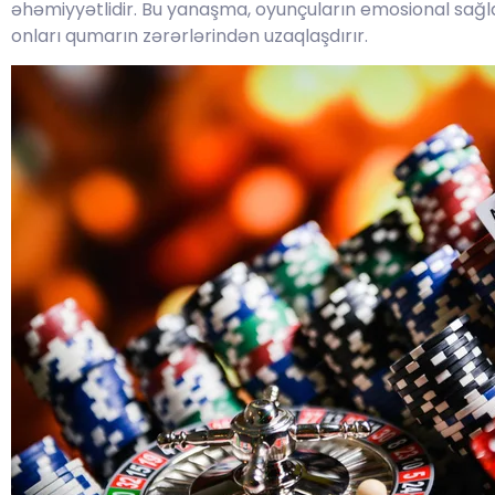
əhəmiyyətlidir. Bu yanaşma, oyunçuların emosional sağ
onları qumarın zərərlərindən uzaqlaşdırır.