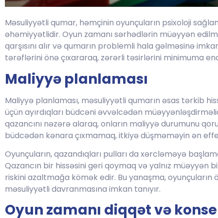
Məsuliyyətli qumar, həmçinin oyunçuların psixoloji sağl
əhəmiyyətlidir. Oyun zamanı sərhədlərin müəyyən edilmə
qarşısını alır və qumarın problemli hala gəlməsinə im
tərəflərini önə çıxararaq, zərərli təsirlərini minimuma endi
Maliyyə planlaması
Maliyyə planlaması, məsuliyyətli qumarın əsas tərkib his
üçün ayırdıqları büdcəni əvvəlcədən müəyyənləşdirməlidir
qazancını nəzərə alaraq, onların maliyyə durumunu qo
büdcədən kənara çıxmamaq, itkiyə düşməməyin ən effekti
Oyunçuların, qazandıqları pulları da xərcləməyə başlam
Qazancın bir hissəsini geri qoymaq və yalnız müəyyən b
riskini azaltmağa kömək edir. Bu yanaşma, oyunçuların 
məsuliyyətli davranmasına imkan tanıyır.
Oyun zamanı diqqət və konse