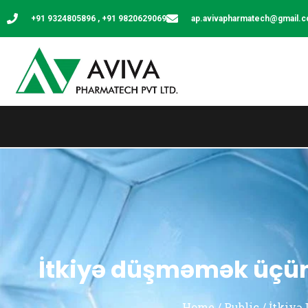
+91 9324805896 , +91 9820629069
ap.avivapharmatech@gmail.
İtkiyə düşməmək üçün
Home
/
Public
/ İtkiyə