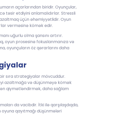
marın açarlarından biridir. Oyunçular,
 təsir etdiyini anlamalıdırlar. Stressli
 azaltmaq üçün əhəmiyyətlidir. Oyun
lar verməsinə kömək edir.
anı uğurlu olma şansını artırır.
maq, oyun prosesinə fokuslanmanıza və
a, oyunçuların öz qərarlarını daha
giyalar
bir sıra strategiyalar mövcuddur.
liyi azaltmağa və düşünməyə kömək
nidən qiymətləndirmək, daha sağlam
aları da vacibdir. İtki ilə qarşılaşdıqda,
ən oyuna qayıtmağı düşünmələri