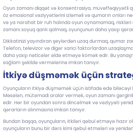
Oyun zamanı diqqət və konsentrasiya, müvəffəqiyyətli qu
öz emosional vəziyyətlərini izləməli və qumarın onları necə
və ya narahat bir ruh halında oyun oynamamaq, riskləri
zamanı soyuq qanlı qalmaq, oyunçunun daha yaxşı qərar
Dikkatinizi yayındıran şeylərdən uzaq durmaq, qumar zam
Telefon, televizor və digər xarici faktorlardan uzaqlaş
daha yaxşı nəticələr əldə etməyə kömək edir. Bu yanaşm
sağlam şəkildə vermələrinə imkan tanıyır.
İtkiyə düşməmək üçün strate
Oyunçuların itkiyə düşməmək üçün istifadə edə biləcəyi 
Məsələn, mütəmadi aralar vermək, oyun zamanı gərgin
edir. Hər bir oyundan sonra dincəlmək və vəziyyəti ye
qərarların alınmasına imkan tanıyır.
Bundan başqa, oyunçuların, itkiləri qəbul etməyə hazır olm
oyunçuların bunu bir dərs kimi qəbul etmələri və yenid