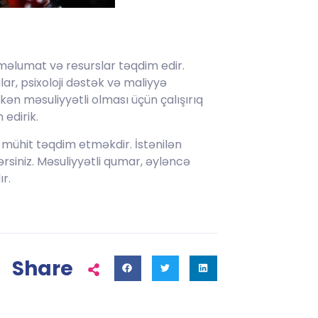
məlumat və resurslar təqdim edir.
ar, psixoloji dəstək və maliyyə
kən məsuliyyətli olması üçün çalışırıq
edirik.
 mühit təqdim etməkdir. İstənilən
rsiniz. Məsuliyyətli qumar, əyləncə
r.
Share