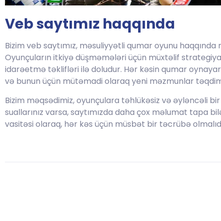
Veb saytımız haqqında
Bizim veb saytımız, məsuliyyətli qumar oyunu haqqında 
Oyunçuların itkiyə düşməmələri üçün müxtəlif strategiyal
idarəetmə təklifləri ilə doludur. Hər kəsin qumar oynayar
və bunun üçün mütəmadi olaraq yeni məzmunlar təqdim 
Bizim məqsədimiz, oyunçulara təhlükəsiz və əyləncəli bir
suallarınız varsa, saytımızda daha çox məlumat tapa bilə
vasitəsi olaraq, hər kəs üçün müsbət bir təcrübə olmalıdı