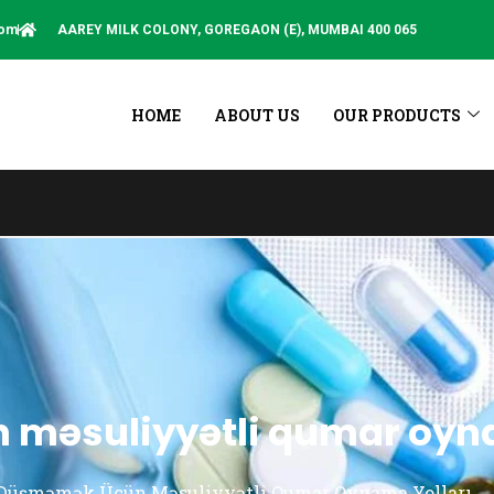
com
AAREY MILK COLONY, GOREGAON (E), MUMBAI 400 065
HOME
ABOUT US
OUR PRODUCTS
This Site is no
 məsuliyyətli qumar oyna
 Düşməmək Üçün Məsuliyyətli Qumar Oynama Yolları