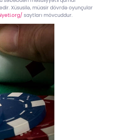
 bu səbəbdən məsuliyyətli qumar
r. Xüsusilə, müasir dövrdə oyunçular
yeti.org/
saytları mövcuddur.