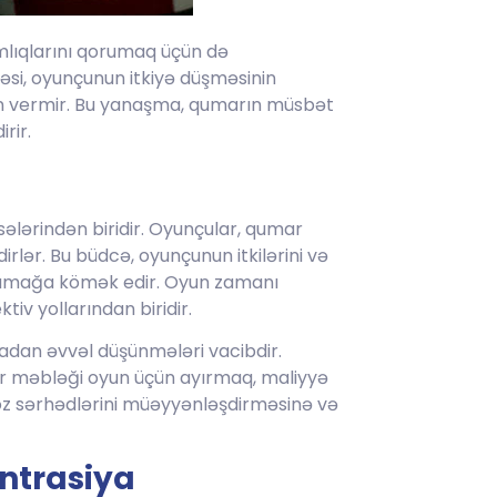
amlıqlarını qorumaq üçün də
si, oyunçunun itkiyə düşməsinin
kan vermir. Bu yanaşma, qumarın müsbət
rir.
sələrindən biridir. Oyunçular, qumar
lər. Bu büdcə, oyunçunun itkilərini və
rumağa kömək edir. Oyun zamanı
v yollarından biridir.
adan əvvəl düşünmələri vacibdir.
ir məbləği oyun üçün ayırmaq, maliyyə
öz sərhədlərini müəyyənləşdirməsinə və
ntrasiya