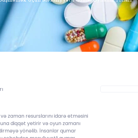
rı
və zaman resurslarını idarə etməsini
una diqqət yetirir və oyun zamanı
tdirməyə yönəlib. İnsanlar qumar