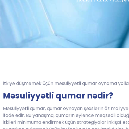
İtkiyə düşməmək üçün məsuliyyətli qumar oynama yolla
Məsuliyyətli qumar nədir?
Məsuliyyətli qumar, qumar oynayan şəxslərin öz maliyyə 
ifadə edir. Bu yanaşma, qumarın əyləncə məqsədli olduğ
itkiləri minimuma endirmək üçün strategiyalar inkişaf e