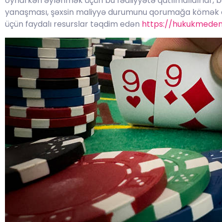
oynarkən əylənmək üçün bu fəaliyyətə qatılmalıdırlar,
yanaşması, şəxsin maliyyə durumunu qorumağa kömək edi
üçün faydalı resurslar təqdim edən
https://hukukmedeni