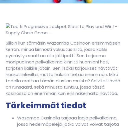
Silloin kun törmäsin Wazamba Casinoon ensimmäisen
kerran, minua kiinnosti vakuutus siitä, jossa kaikki
pyöräytys saattaa olla jättipotti. Sen tarjoama
monipuolinen pelivalikoima kiinnitti huomioni heti,
tarjoten kaikille jotain. Sen lisäksi tarjoukset näyttivät
houkuttelevilta, mutta halusin tietää enemmän. Mikä
todella erottaa tämän alustan muista? Selvitettävää
on runsaasti, sekä minusta tuntuu, jossa tässä
kasinossa on enemmän kuin ensinäkemältä näyttää.
Tärkeimmät tiedot
Wazamba Casinolla tarjoaa laaja pelivalikoima,
jossa hedelmäpelejä, jotka voivat voivat tarjota