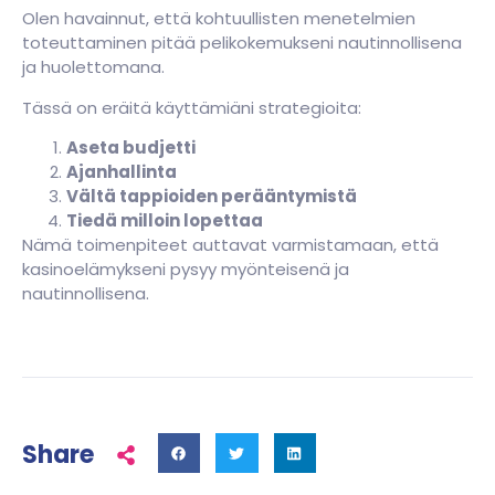
Olen havainnut, että kohtuullisten menetelmien
toteuttaminen pitää pelikokemukseni nautinnollisena
ja huolettomana.
Tässä on eräitä käyttämiäni strategioita:
Aseta budjetti
Ajanhallinta
Vältä tappioiden perääntymistä
Tiedä milloin lopettaa
Nämä toimenpiteet auttavat varmistamaan, että
kasinoelämykseni pysyy myönteisenä ja
nautinnollisena.
Share