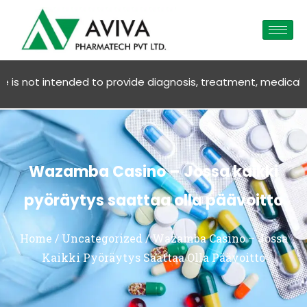
not intended to provide diagnosis, treatment, medical advice
Wazamba Casino – Jossa kaikki
pyöräytys saattaa olla päävoitto
Home
/
Uncategorized
/ Wazamba Casino – Jossa
Kaikki Pyöräytys Saattaa Olla Päävoitto