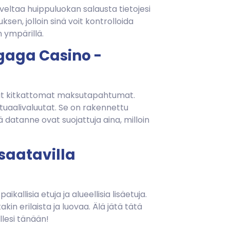
veltaa huippuluokan salausta tietojesi
en, jolloin sinä voit kontrolloida
n ympärillä.
gaga Casino -
avat kitkattomat maksutapahtumat.
rtuaalivaluutat. Se on rakennettu
datanne ovat suojattuja aina, milloin
 saatavilla
kallisia etuja ja alueellisia lisäetuja.
in erilaista ja luovaa. Älä jätä tätä
llesi tänään!