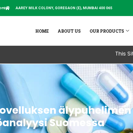
com
AAREY MILK COLONY, GOREGAON (E), MUMBAI 400 065
HOME
ABOUT US
OUR PRODUCTS
This Site is not
ovelluksen älypuhelimen
öanalyysi Suomessa