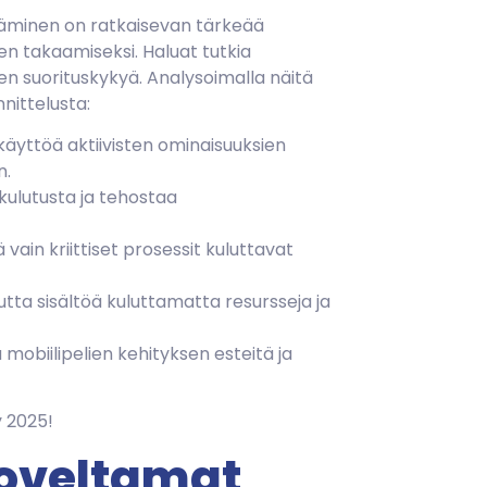
äminen on ratkaisevan tärkeää
n takaamiseksi. Haluat tutkia
sen suorituskykyä. Analysoimalla näitä
nittelusta:
käyttöä aktiivisten ominaisuuksien
n.
ulutusta ja tehostaa
vain kriittiset prosessit kuluttavat
tta sisältöä kuluttamatta resursseja ja
mobiilipelien kehityksen esteitä ja
oveltamat