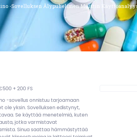
ino -sovelluksen Älypuhelimen Muistin Käyttöanalyy
no -sovellus onnistuu tarjoamaan
ole yksin. Sovelluksen edistynyt,
ttavaa. Se käyttää menetelmiä, kuten
kausta, jotka varmistavat
amista. Sinua saattaa hämmästyttää
vät kiinnostuneina ja laitteesi toimivat