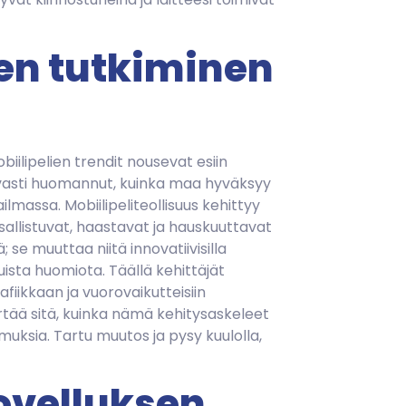
ien tutkiminen
iilipelien trendit nousevat esiin
avasti huomannut, kuinka maa hyväksyy
lmassa. Mobiilipeliteollisuus kehittyy
osallistuvat, haastavat ja hauskuuttavat
 se muuttaa niitä innovatiivisilla
uista huomiota. Täällä kehittäjät
fiikkaan ja vuorovaikutteisiin
ää sitä, kuinka nämä kehitysaskeleet
muksia. Tartu muutos ja pysy kuulolla,
ovelluksen