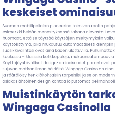
keskeiset ominaisu
Suomen mobiilipelialan pioneerina toimivan rooliin poh
esimerkki heidän menestyksensä takana olevasta luovasta
huomaat, että se täyttää käyttäjien mieltymyksiin vaikutt
käyttöliittymä, joka mukautuu automaattisesti aiempiin 
suosikkivalintasi ovat aina käden ulottuvilla. Puhumattak
koukussa – klassisia kolikkopelejä, mukaansatempaavia liv
Käyttäjäystävälliset design-ominaisuudet parantavat pe
sujuvan matkan ilman häiriöitä. Wingaga Casino on aina
ja räätälöity henkilökohtaisiin tarpeisiisi, ja se on mode
asiakaslähtöinen design kohtaa loputtomat pelimahdoll
Muistinkäytön tark
Wingaga Casinolla