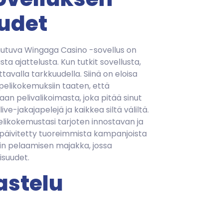
udet
jautuva Wingaga Casino -sovellus on
 ajattelusta. Kun tutkit sovellusta,
avalla tarkkuudella. Siinä on eloisa
pelikokemuksiin taaten, että
aan pelivalikoimasta, joka pitää sinut
e-jakajapelejä ja kaikkea siltä väliltä.
likokemustasi tarjoten innostavan ja
 päivitetty tuoreimmista kampanjoista
rnin pelaamisen majakka, jossa
isuudet.
astelu