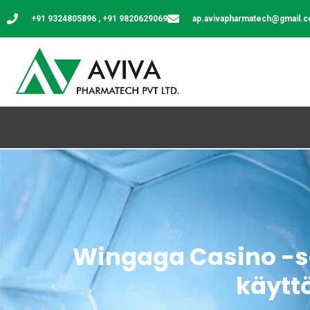
+91 9324805896 , +91 9820629069
ap.avivapharmatech@gmail.
Wingaga Casino -s
käytt