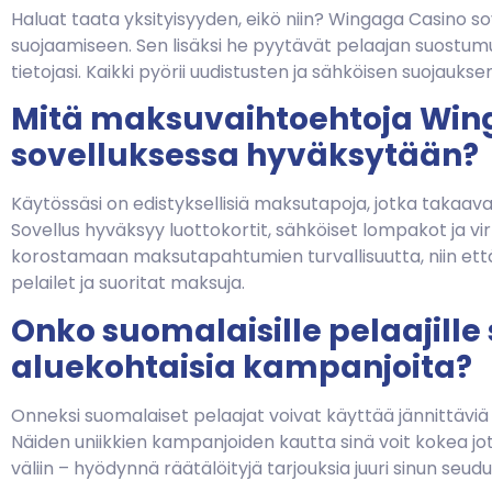
Haluat taata yksityisyyden, eikö niin? Wingaga Casino so
suojaamiseen. Sen lisäksi he pyytävät pelaajan suostumuks
tietojasi. Kaikki pyörii uudistusten ja sähköisen suojaukse
Mitä maksuvaihtoehtoja Win
sovelluksessa hyväksytään?
Käytössäsi on edistyksellisiä maksutapoja, jotka taka
Sovellus hyväksyy luottokortit, sähköiset lompakot ja vi
korostamaan maksutapahtumien turvallisuutta, niin että 
pelailet ja suoritat maksuja.
Onko suomalaisille pelaajille
aluekohtaisia kampanjoita?
Onneksi suomalaiset pelaajat voivat käyttää jännittäviä pai
Näiden uniikkien kampanjoiden kautta sinä voit kokea jotak
väliin – hyödynnä räätälöityjä tarjouksia juuri sinun seudu