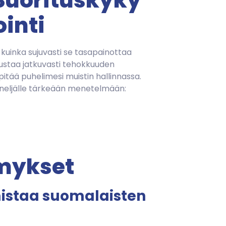
Suorituskyky
ointi
 kuinka sujuvasti se tasapainottaa
nustaa jatkuvasti tehokkuuden
itää puhelimesi muistin hallinnassa.
 neljälle tärkeään menetelmään:
ymykset
istaa suomalaisten