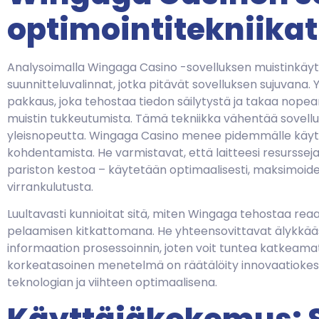
optimointitekniikat
Analysoimalla Wingaga Casino -sovelluksen muistinkäyt
suunnitteluvalinnat, jotka pitävät sovelluksen sujuvana
pakkaus, joka tehostaa tiedon säilytystä ja takaa nope
muistin tukkeutumista. Tämä tekniikka vähentää sovellu
yleisnopeutta. Wingaga Casino menee pidemmälle käytt
kohdentamista. He varmistavat, että laitteesi resursseja
pariston kestoa – käytetään optimaalisesti, maksimoid
virrankulutusta.
Luultavasti kunnioitat sitä, miten Wingaga tehostaa reaali
pelaamisen kitkattomana. He yhteensovittavat älykkäästi
informaation prosessoinnin, joten voit tuntea katkeama
korkeatasoinen menetelmä on räätälöity innovaatiokeskeis
teknologian ja viihteen optimaalisena.