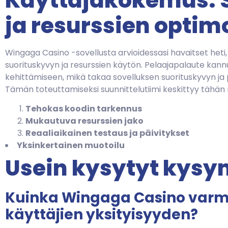
Käyttäjäkokemus: 
ja resurssien optim
Wingaga Casino -sovellusta arvioidessasi havaitset heti,
suorituskyvyn ja resurssien käytön. Pelaajapalaute kan
kehittämiseen, mikä takaa sovelluksen suorituskyvyn ja p
Tämän toteuttamiseksi suunnittelutiimi keskittyy tähän
Tehokas koodin tarkennus
Mukautuva resurssien jako
Reaaliaikainen testaus ja päivitykset
Yksinkertainen muotoilu
Usein kysytyt kys
Kuinka Wingaga Casino varm
käyttäjien yksityisyyden?