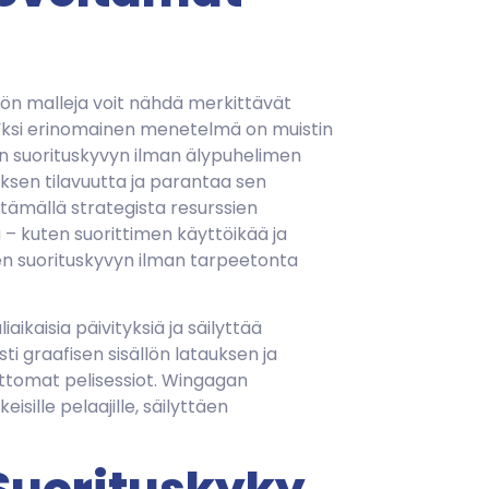
ön malleja voit nähdä merkittävät
. Yksi erinomainen menetelmä on muistin
an suorituskyvyn ilman älypuhelimen
ksen tilavuutta ja parantaa sen
ämällä strategista resurssien
 – kuten suorittimen käyttöikää ja
en suorituskyvyn ilman tarpeetonta
aikaisia päivityksiä ja säilyttää
 graafisen sisällön latauksen ja
ttomat pelisessiot. Wingagan
ille pelaajille, säilyttäen