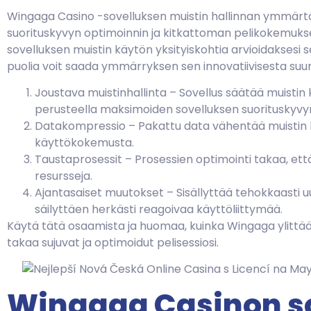
Wingaga Casino -sovelluksen muistin hallinnan ymmärt
suorituskyvyn optimoinnin ja kitkattoman pelikokemukse
sovelluksen muistin käytön yksityiskohtia arvioidaksesi 
puolia voit saada ymmärryksen sen innovatiivisesta suun
Joustava muistinhallinta – Sovellus säätää muistin 
perusteella maksimoiden sovelluksen suorituskyvy
Datakompressio – Pakattu data vähentää muistin k
käyttökokemusta.
Taustaprosessit – Prosessien optimointi takaa, että 
resursseja.
Ajantasaiset muutokset – Sisällyttää tehokkaasti uu
säilyttäen herkästi reagoivaa käyttöliittymää.
Käytä tätä osaamista ja huomaa, kuinka Wingaga ylittää 
takaa sujuvat ja optimoidut pelisessiosi.
Wingaga Casinon s