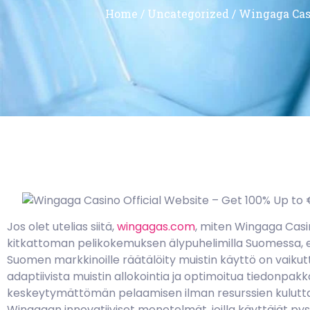
Home
/
Uncategorized
/ Wingaga Cas
Jos olet utelias siitä,
wingagas.com
, miten Wingaga Casi
kitkattoman pelikokemuksen älypuhelimilla Suomessa, et 
Suomen markkinoille räätälöity muistin käyttö on vaiku
adaptiivista muistin allokointia ja optimoitua tiedonpak
keskeytymättömän pelaamisen ilman resurssien kulutt
Wingagan innovatiiviset menetelmät, joilla käyttäjät pysy