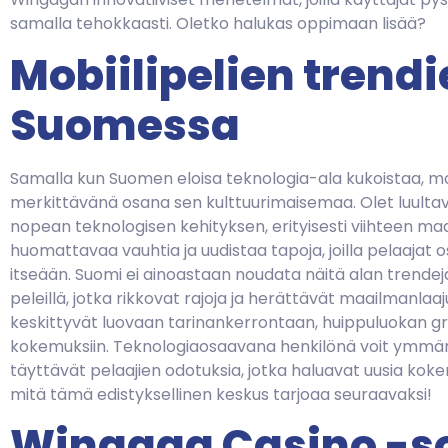
samalla tehokkaasti. Oletko halukas oppimaan lisää?
Mobiilipelien trend
Suomessa
Samalla kun Suomen eloisa teknologia-ala kukoistaa, mob
merkittävänä osana sen kulttuurimaisemaa. Olet luult
nopean teknologisen kehityksen, erityisesti viihteen maai
huomattavaa vauhtia ja uudistaa tapoja, joilla pelaajat 
itseään. Suomi ei ainoastaan noudata näitä alan trendejä;
peleillä, jotka rikkovat rajoja ja herättävät maailmanlaaj
keskittyvät luovaan tarinankerrontaan, huippuluokan gra
kokemuksiin. Teknologiaosaavana henkilönä voit ymmärt
täyttävät pelaajien odotuksia, jotka haluavat uusia koke
mitä tämä edistyksellinen keskus tarjoaa seuraavaksi!
Wingaga Casino -s